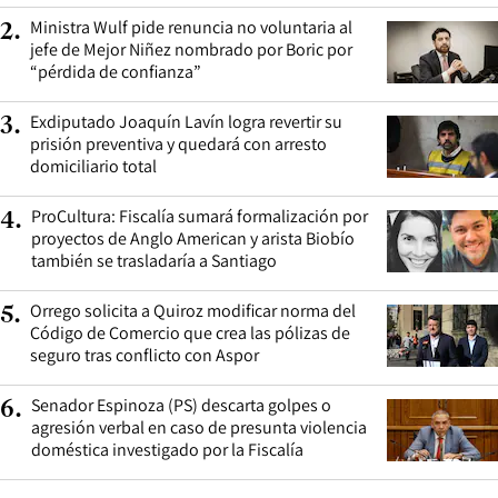
Ministra Wulf pide renuncia no voluntaria al
2
.
jefe de Mejor Niñez nombrado por Boric por
“pérdida de confianza”
Exdiputado Joaquín Lavín logra revertir su
3
.
prisión preventiva y quedará con arresto
domiciliario total
ProCultura: Fiscalía sumará formalización por
4
.
proyectos de Anglo American y arista Biobío
también se trasladaría a Santiago
Orrego solicita a Quiroz modificar norma del
5
.
Código de Comercio que crea las pólizas de
seguro tras conflicto con Aspor
Senador Espinoza (PS) descarta golpes o
6
.
agresión verbal en caso de presunta violencia
doméstica investigado por la Fiscalía