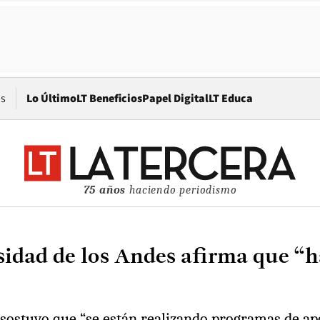
Opens in new window
os
Lo Último
LT Beneficios
Papel Digital
LT Educa
75 años
haciendo periodismo
idad de los Andes afirma que “ha
ostuvo que “se están realizando programas de apo