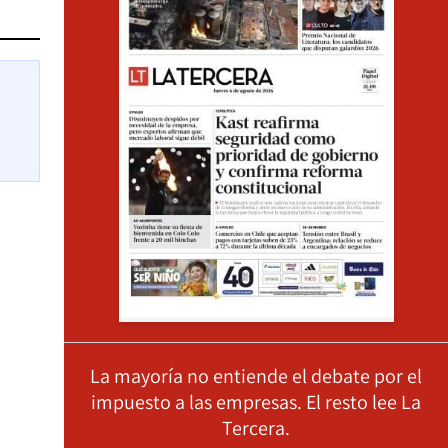
La mayoría no entiende el debate por el
impuesto a las empresas. El resto lee La
Tercera.