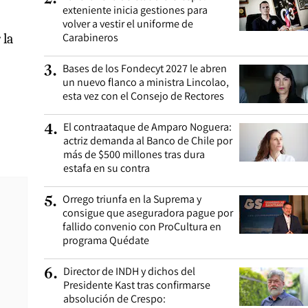
exteniente inicia gestiones para
volver a vestir el uniforme de
Carabineros
 la
Bases de los Fondecyt 2027 le abren
3
.
un nuevo flanco a ministra Lincolao,
esta vez con el Consejo de Rectores
El contraataque de Amparo Noguera:
4
.
actriz demanda al Banco de Chile por
más de $500 millones tras dura
estafa en su contra
Orrego triunfa en la Suprema y
5
.
consigue que aseguradora pague por
fallido convenio con ProCultura en
programa Quédate
Director de INDH y dichos del
6
.
Presidente Kast tras confirmarse
absolución de Crespo: