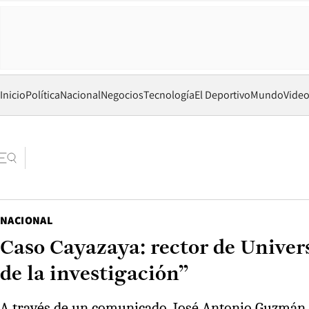
Inicio
Política
Nacional
Negocios
Tecnología
El Deportivo
Mundo
Vide
NACIONAL
Caso Cayazaya: rector de Univers
de la investigación”
A través de un comunicado, José Antonio Guzmán s