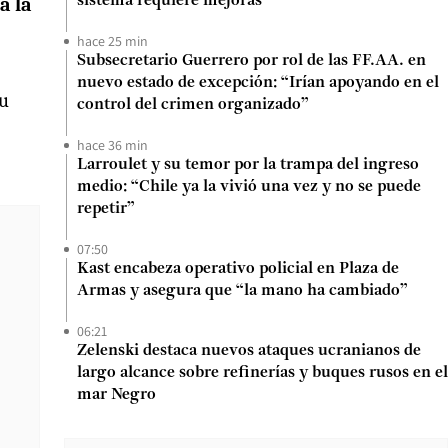
a la
sistema requiere mejoras”
hace 25 min
Subsecretario Guerrero por rol de las FF.AA. en
nuevo estado de excepción: “Irían apoyando en el
su
control del crimen organizado”
hace 36 min
Larroulet y su temor por la trampa del ingreso
medio: “Chile ya la vivió una vez y no se puede
repetir”
07:50
Kast encabeza operativo policial en Plaza de
Armas y asegura que “la mano ha cambiado”
06:21
Zelenski destaca nuevos ataques ucranianos de
largo alcance sobre refinerías y buques rusos en el
mar Negro