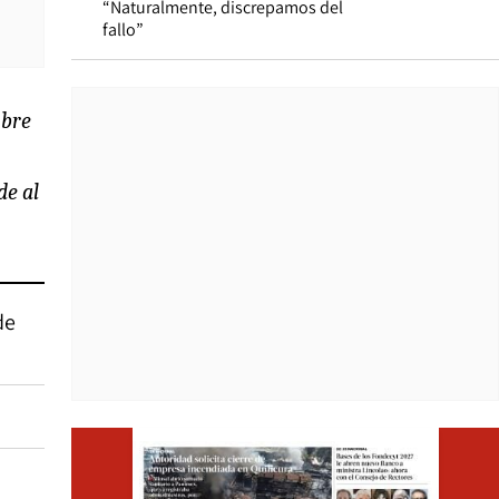
“Naturalmente, discrepamos del
fallo”
obre
de al
de
Opens i