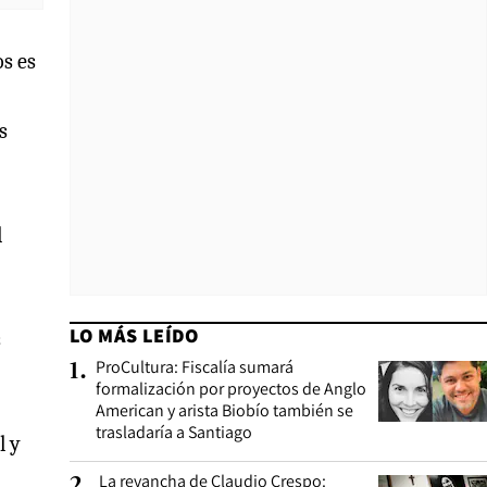
s es
s
l
LO MÁS LEÍDO
s
ProCultura: Fiscalía sumará
1
.
formalización por proyectos de Anglo
American y arista Biobío también se
trasladaría a Santiago
l y
La revancha de Claudio Crespo:
2
.