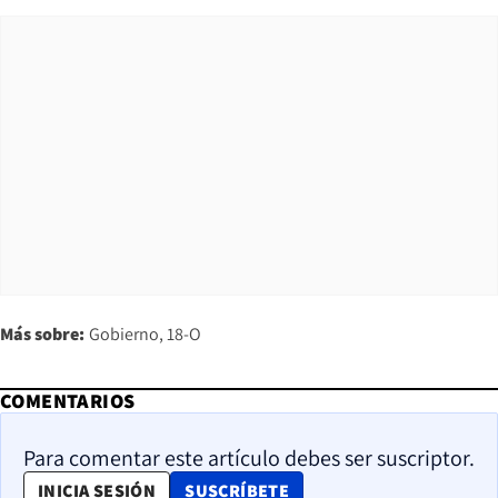
Más sobre:
Gobierno
18-O
COMENTARIOS
Para comentar este artículo debes ser suscriptor.
OPENS IN NEW WINDOW
INICIA SESIÓN
SUSCRÍBETE