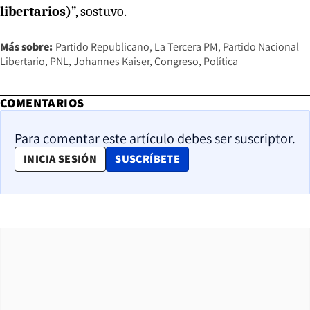
libertarios)
”, sostuvo.
Más sobre:
Partido Republicano
La Tercera PM
Partido Nacional
Libertario
PNL
Johannes Kaiser
Congreso
Política
COMENTARIOS
Para comentar este artículo debes ser suscriptor.
OPENS IN NEW WINDOW
INICIA SESIÓN
SUSCRÍBETE