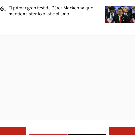
El primer gran test de Pérez Mackenna que
6
.
mantiene atento al oficialismo
Opens in ne