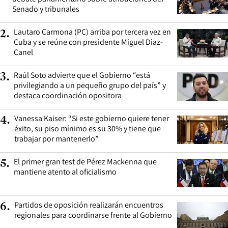
Senado y tribunales
Lautaro Carmona (PC) arriba por tercera vez en
2
.
Cuba y se reúne con presidente Miguel Diaz-
Canel
Raúl Soto advierte que el Gobierno “está
3
.
privilegiando a un pequeño grupo del país” y
destaca coordinación opositora
Vanessa Kaiser: “Si este gobierno quiere tener
4
.
éxito, su piso mínimo es su 30% y tiene que
trabajar por mantenerlo”
El primer gran test de Pérez Mackenna que
5
.
mantiene atento al oficialismo
Partidos de oposición realizarán encuentros
6
.
regionales para coordinarse frente al Gobierno