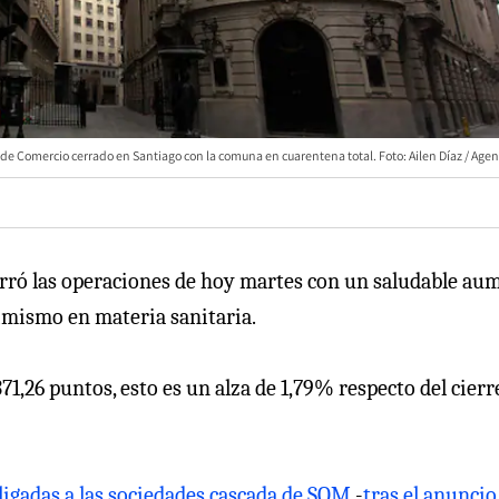
a de Comercio cerrado en Santiago con la comuna en cuarentena total. Foto: Ailen Díaz / Age
cerró las operaciones de hoy martes con un saludable au
timismo en materia sanitaria.
.371,26 puntos, esto es un alza de 1,79% respecto del cierr
 ligadas a las sociedades cascada de SQM
-
tras el anuncio