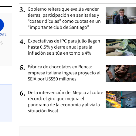
Gobierno reitera que evalúa vender
3
.
tierras, participación en sanitarias y
“cosas ridículas” como cuotas en un
“importante club de Santiago”
RATE
Expectativas de IPC para julio llegan
4
.
es
hasta 0,5% y cierre anual para la
inflación se sitúa en torno a 4%
Fábrica de chocolates en Renca:
5
.
empresa italiana ingresa proyecto al
SEIA por US$50 millones
De la intervención del Mepco al cobre
6
.
récord: el giro que mejora el
panorama de la economía y alivia la
situación fiscal