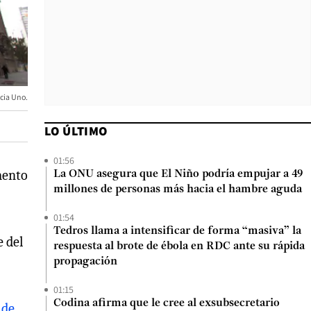
ncia Uno.
LO ÚLTIMO
01:56
mento
La ONU asegura que El Niño podría empujar a 49
millones de personas más hacia el hambre aguda
01:54
Tedros llama a intensificar de forma “masiva” la
e del
respuesta al brote de ébola en RDC ante su rápida
propagación
01:15
Codina afirma que le cree al exsubsecretario
 de