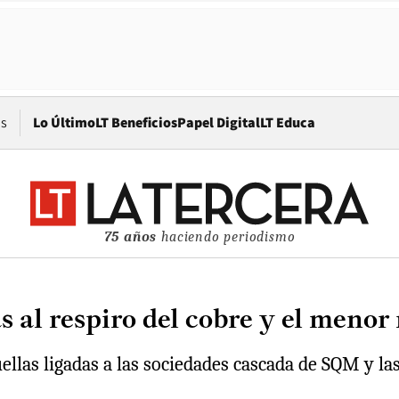
Opens in new window
os
Lo Último
LT Beneficios
Papel Digital
LT Educa
75 años
haciendo periodismo
s al respiro del cobre y el meno
llas ligadas a las sociedades cascada de SQM y las 