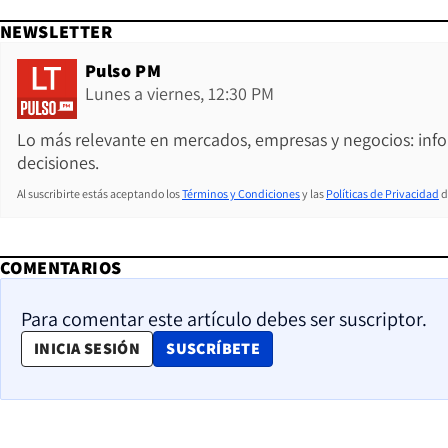
NEWSLETTER
Pulso PM
Lunes a viernes, 12:30 PM
Lo más relevante en mercados, empresas y negocios: inf
decisiones.
Al suscribirte estás aceptando los
Términos y Condiciones
y las
Políticas de Privacidad
d
COMENTARIOS
Para comentar este artículo debes ser suscriptor.
OPENS IN NEW WINDOW
INICIA SESIÓN
SUSCRÍBETE