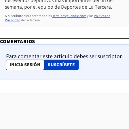
los eventos deportivos más importantes del fin de
semana, por el equipo de Deportes de La Tercera.
Al suscribirte estás aceptando los
Términos y Condiciones
y las
Políticas de
Privacidad
de La Tercera.
COMENTARIOS
Para comentar este artículo debes ser suscriptor.
OPENS IN NEW WINDOW
INICIA SESIÓN
SUSCRÍBETE