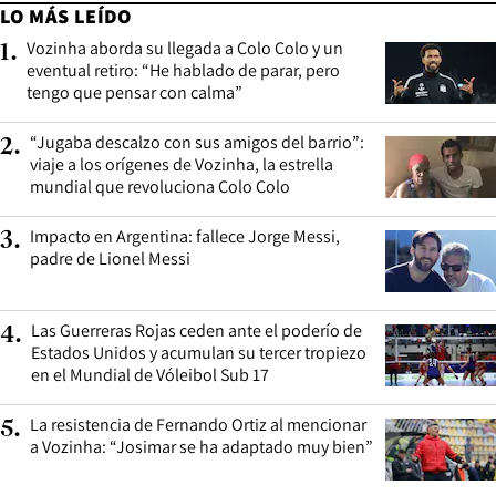
LO MÁS LEÍDO
Vozinha aborda su llegada a Colo Colo y un
1
.
eventual retiro: “He hablado de parar, pero
tengo que pensar con calma”
“Jugaba descalzo con sus amigos del barrio”:
2
.
viaje a los orígenes de Vozinha, la estrella
mundial que revoluciona Colo Colo
Impacto en Argentina: fallece Jorge Messi,
3
.
padre de Lionel Messi
Las Guerreras Rojas ceden ante el poderío de
4
.
Estados Unidos y acumulan su tercer tropiezo
en el Mundial de Vóleibol Sub 17
La resistencia de Fernando Ortiz al mencionar
5
.
a Vozinha: “Josimar se ha adaptado muy bien”