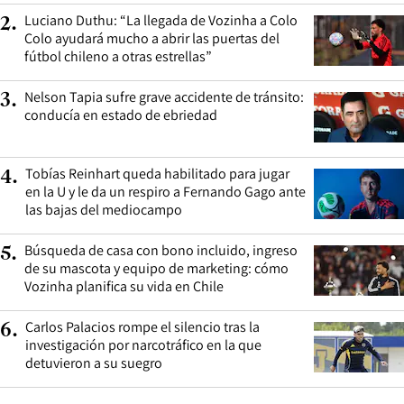
Luciano Duthu: “La llegada de Vozinha a Colo
2
.
Colo ayudará mucho a abrir las puertas del
fútbol chileno a otras estrellas”
Nelson Tapia sufre grave accidente de tránsito:
3
.
conducía en estado de ebriedad
Tobías Reinhart queda habilitado para jugar
4
.
en la U y le da un respiro a Fernando Gago ante
las bajas del mediocampo
Búsqueda de casa con bono incluido, ingreso
5
.
de su mascota y equipo de marketing: cómo
Vozinha planifica su vida en Chile
Carlos Palacios rompe el silencio tras la
6
.
investigación por narcotráfico en la que
detuvieron a su suegro