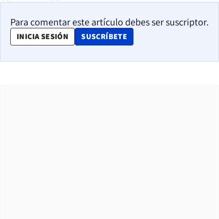
Para comentar este artículo debes ser suscriptor.
OPENS IN NEW WINDOW
INICIA SESIÓN
SUSCRÍBETE