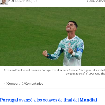
Por
Lucas Mujica
3 JULIO 2026
Cristiano Ronaldo se ilusiona en Portugal tras eliminar a Croacia: “Para ganar el Mundial
hay que saber sufrir”.
Yang Shu
Compartir
Comentarios
Portugal
avanzó a los octavos de final del
Mundial