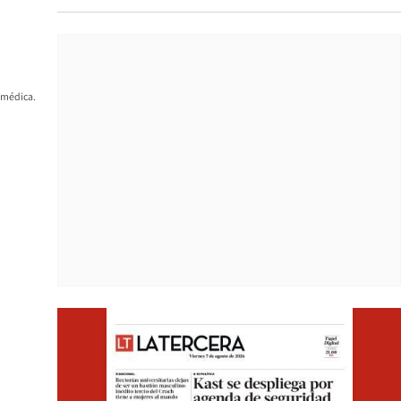
 médica.
Opens i