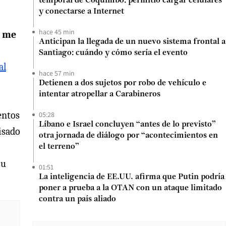
temporal de Coquimbo: permitió cargar celulares
y conectarse a Internet
hace 45 min
 me
Anticipan la llegada de un nuevo sistema frontal a
Santiago: cuándo y cómo sería el evento
al
hace 57 min
Detienen a dos sujetos por robo de vehículo e
intentar atropellar a Carabineros
entos
05:28
Líbano e Israel concluyen “antes de lo previsto”
visado
otra jornada de diálogo por “acontecimientos en
el terreno”
su
01:51
La inteligencia de EE.UU. afirma que Putin podría
poner a prueba a la OTAN con un ataque limitado
contra un país aliado