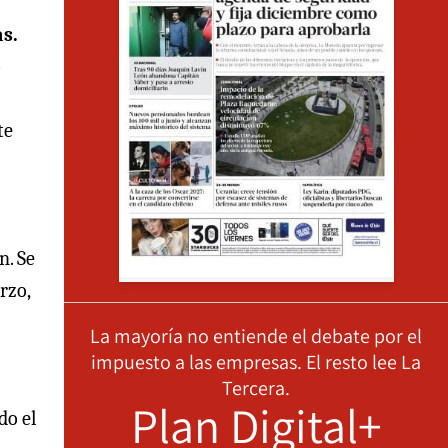
s.
o
te
n. Se
rzo,
La mayoría no entiende el debate por el
impuesto a las empresas. El resto lee La
Tercera.
Plan Digital+
do el