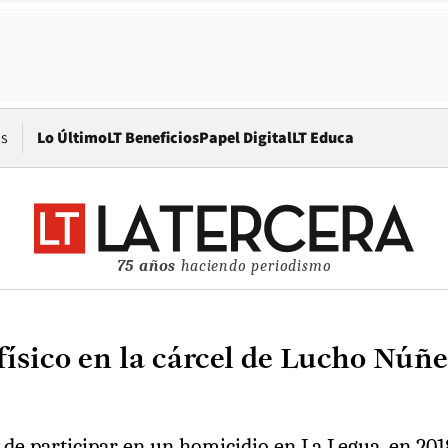
Opens in new window
os
Lo Último
LT Beneficios
Papel Digital
LT Educa
75 años
haciendo periodismo
físico en la cárcel de Lucho Núñ
 de participar en un homicidio en La Legua, en 201