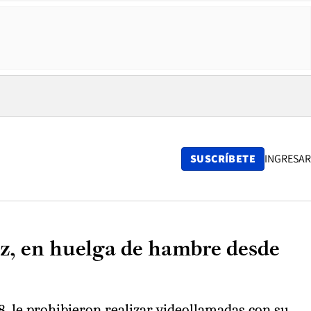
SUSCRÍBETE
INGRESAR
ez, en huelga de hambre desde
8, le prohibieron realizar videollamadas con su