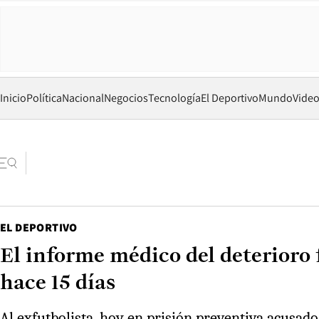
Inicio
Política
Nacional
Negocios
Tecnología
El Deportivo
Mundo
Vide
EL DEPORTIVO
El informe médico del deterioro 
hace 15 días
Al exfutbolista, hoy en prisión preventiva acusado