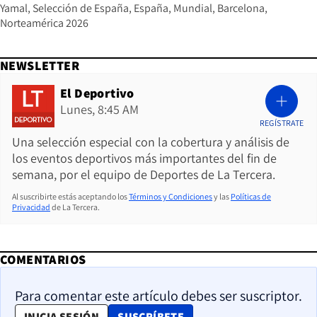
Yamal
Selección de España
España
Mundial
Barcelona
Norteamérica 2026
NEWSLETTER
El Deportivo
Lunes, 8:45 AM
REGÍSTRATE
Una selección especial con la cobertura y análisis de
los eventos deportivos más importantes del fin de
semana, por el equipo de Deportes de La Tercera.
Al suscribirte estás aceptando los
Términos y Condiciones
y las
Políticas de
Privacidad
de La Tercera.
COMENTARIOS
Para comentar este artículo debes ser suscriptor.
OPENS IN NEW WINDOW
INICIA SESIÓN
SUSCRÍBETE