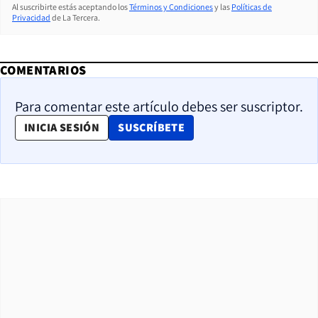
Al suscribirte estás aceptando los
Términos y Condiciones
y las
Políticas de
Privacidad
de La Tercera.
COMENTARIOS
Para comentar este artículo debes ser suscriptor.
OPENS IN NEW WINDOW
INICIA SESIÓN
SUSCRÍBETE