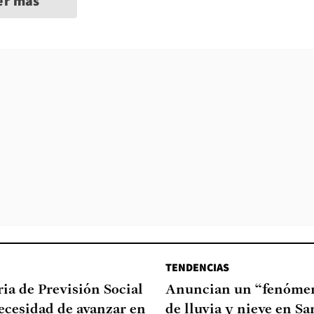
er más
TENDENCIAS
ia de Previsión Social
Anuncian un “fenómen
necesidad de avanzar en
de lluvia y nieve en Sa