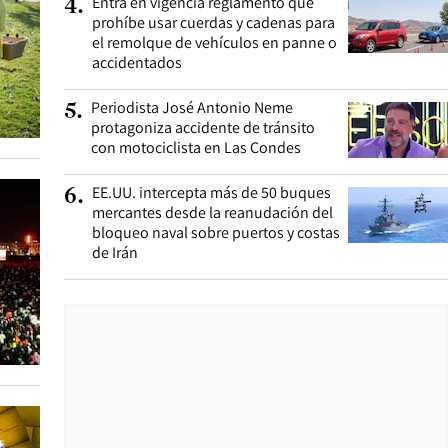
Entra en vigencia reglamento que
4
.
prohíbe usar cuerdas y cadenas para
el remolque de vehículos en panne o
accidentados
Periodista José Antonio Neme
5
.
protagoniza accidente de tránsito
con motociclista en Las Condes
EE.UU. intercepta más de 50 buques
6
.
mercantes desde la reanudación del
bloqueo naval sobre puertos y costas
de Irán