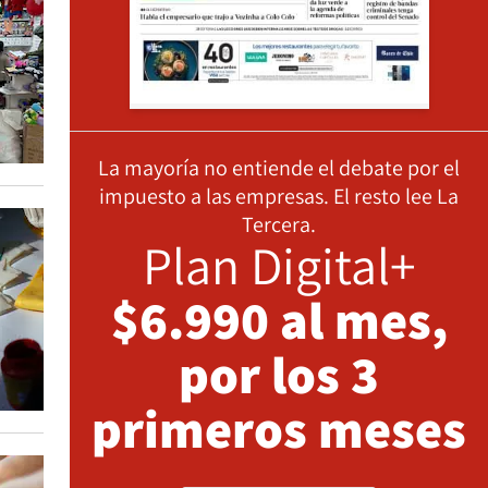
La mayoría no entiende el debate por el
impuesto a las empresas. El resto lee La
Tercera.
Plan Digital+
$6.990 al mes,
por los 3
primeros meses