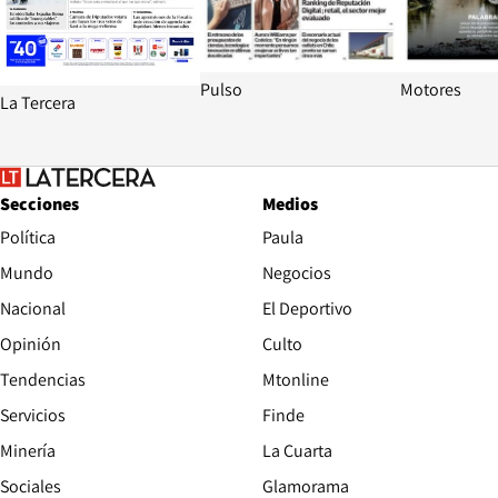
Pulso
Motores
La Tercera
Secciones
Medios
Política
Paula
Mundo
Negocios
Nacional
El Deportivo
Opinión
Culto
Tendencias
Mtonline
Servicios
Finde
Opens in new window
Minería
La Cuarta
Opens in new wind
Sociales
Glamorama