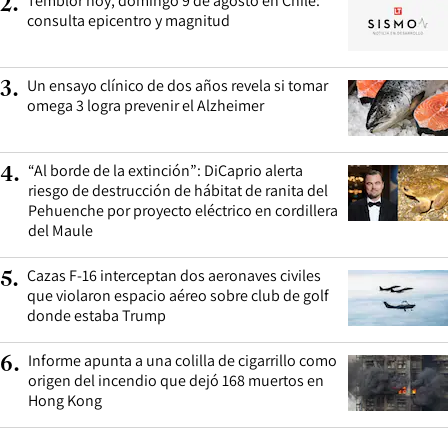
Temblor hoy, domingo 9 de agosto en Chile:
2
.
consulta epicentro y magnitud
Un ensayo clínico de dos años revela si tomar
3
.
omega 3 logra prevenir el Alzheimer
“Al borde de la extinción”: DiCaprio alerta
4
.
riesgo de destrucción de hábitat de ranita del
Pehuenche por proyecto eléctrico en cordillera
del Maule
Cazas F-16 interceptan dos aeronaves civiles
5
.
que violaron espacio aéreo sobre club de golf
donde estaba Trump
Informe apunta a una colilla de cigarrillo como
6
.
origen del incendio que dejó 168 muertos en
Hong Kong