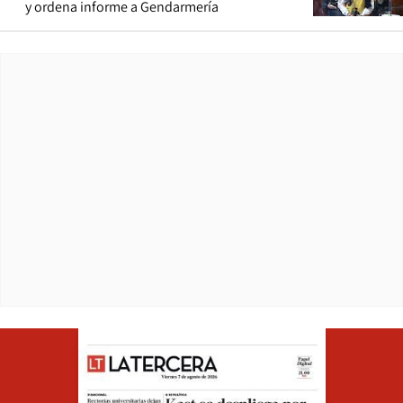
y ordena informe a Gendarmería
Opens in ne