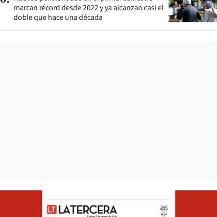
6
.
marcan récord desde 2022 y ya alcanzan casi el
doble que hace una década
Opens in ne