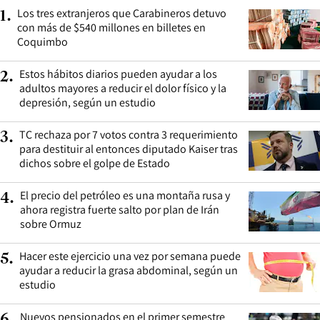
Los tres extranjeros que Carabineros detuvo
1
.
con más de $540 millones en billetes en
Coquimbo
Estos hábitos diarios pueden ayudar a los
2
.
adultos mayores a reducir el dolor físico y la
depresión, según un estudio
TC rechaza por 7 votos contra 3 requerimiento
3
.
para destituir al entonces diputado Kaiser tras
dichos sobre el golpe de Estado
El precio del petróleo es una montaña rusa y
4
.
ahora registra fuerte salto por plan de Irán
sobre Ormuz
Hacer este ejercicio una vez por semana puede
5
.
ayudar a reducir la grasa abdominal, según un
estudio
Nuevos pensionados en el primer semestre