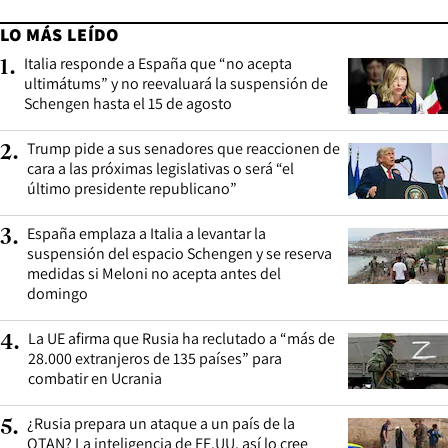
LO MÁS LEÍDO
Italia responde a España que “no acepta
1
.
ultimátums” y no reevaluará la suspensión de
Schengen hasta el 15 de agosto
Trump pide a sus senadores que reaccionen de
2
.
cara a las próximas legislativas o será “el
último presidente republicano”
España emplaza a Italia a levantar la
3
.
suspensión del espacio Schengen y se reserva
medidas si Meloni no acepta antes del
domingo
La UE afirma que Rusia ha reclutado a “más de
4
.
28.000 extranjeros de 135 países” para
combatir en Ucrania
¿Rusia prepara un ataque a un país de la
5
.
OTAN? La inteligencia de EE.UU. así lo cree