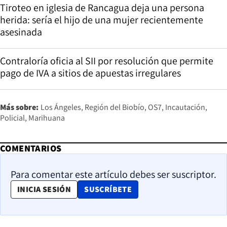
Tiroteo en iglesia de Rancagua deja una persona
herida: sería el hijo de una mujer recientemente
asesinada
Contraloría oficia al SII por resolución que permite
pago de IVA a sitios de apuestas irregulares
Más sobre:
Los Ángeles
Región del Biobío
OS7
Incautación
Policial
Marihuana
COMENTARIOS
Para comentar este artículo debes ser suscriptor.
OPENS IN NEW WINDOW
INICIA SESIÓN
SUSCRÍBETE