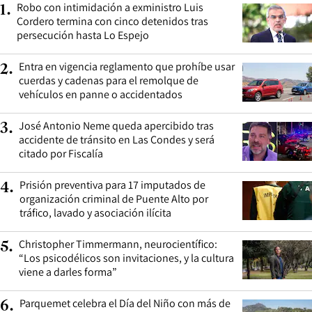
Robo con intimidación a exministro Luis
1
.
Cordero termina con cinco detenidos tras
persecución hasta Lo Espejo
Entra en vigencia reglamento que prohíbe usar
2
.
cuerdas y cadenas para el remolque de
vehículos en panne o accidentados
José Antonio Neme queda apercibido tras
3
.
accidente de tránsito en Las Condes y será
citado por Fiscalía
Prisión preventiva para 17 imputados de
4
.
organización criminal de Puente Alto por
tráfico, lavado y asociación ilícita
Christopher Timmermann, neurocientífico:
5
.
“Los psicodélicos son invitaciones, y la cultura
viene a darles forma”
Parquemet celebra el Día del Niño con más de
6
.