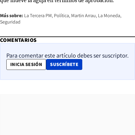
que mueve la aguja en términos de aprobación.
Más sobre:
La Tercera PM
Política
Martin Arrau
La Moneda
Seguridad
COMENTARIOS
Para comentar este artículo debes ser suscriptor.
OPENS IN NEW WINDOW
INICIA SESIÓN
SUSCRÍBETE