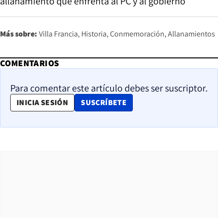
allanamiento que enfrenta al PC y al gobierno
Más sobre:
Villa Francia
Historia
Conmemoración
Allanamientos
COMENTARIOS
Para comentar este artículo debes ser suscriptor.
OPENS IN NEW WINDOW
INICIA SESIÓN
SUSCRÍBETE