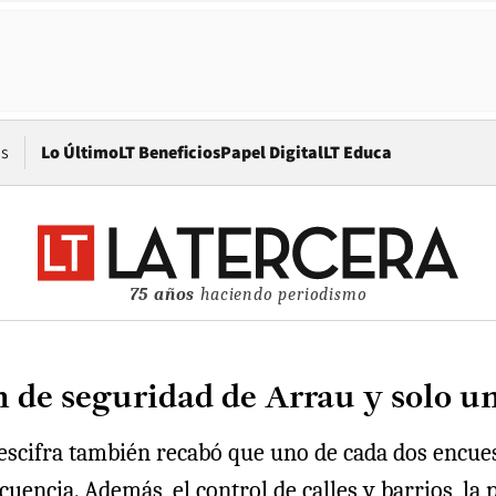
Opens in new window
os
Lo Último
LT Beneficios
Papel Digital
LT Educa
75 años
haciendo periodismo
n de seguridad de Arrau y solo un
escifra también recabó que uno de cada dos encues
uencia. Además, el control de calles y barrios, la 