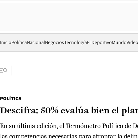
Inicio
Política
Nacional
Negocios
Tecnología
El Deportivo
Mundo
Vide
POLÍTICA
Descifra: 50% evalúa bien el pla
En su última edición, el Termómetro Político de D
las competencias necesarias para afrontar la delinc