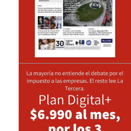
La mayoría no entiende el debate por el
impuesto a las empresas. El resto lee La
Tercera.
Plan Digital+
$6.990 al mes,
por los 3