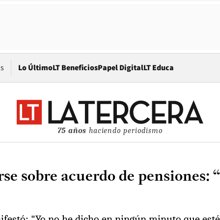
Opens in new window
os
Lo Último
LT Beneficios
Papel Digital
LT Educa
75 años
haciendo periodismo
se sobre acuerdo de pensiones: 
festó: "Yo no he dicho en ningún minuto que esté n