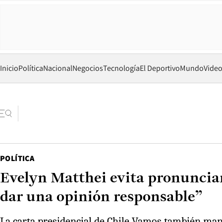
Inicio
Política
Nacional
Negocios
Tecnología
El Deportivo
Mundo
Vide
POLÍTICA
Evelyn Matthei evita pronunciar
dar una opinión responsable”
La carta presidencial de Chile Vamos también mani