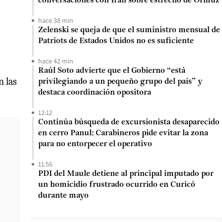
conversaciones con Irán sobre estrecho de Ormuz
hace 38 min
Zelenski se queja de que el suministro mensual de
Patriots de Estados Unidos no es suficiente
hace 42 min
Raúl Soto advierte que el Gobierno “está
n las
privilegiando a un pequeño grupo del país” y
destaca coordinación opositora
12:12
Continúa búsqueda de excursionista desaparecido
en cerro Panul: Carabineros pide evitar la zona
para no entorpecer el operativo
11:56
PDI del Maule detiene al principal imputado por
un homicidio frustrado ocurrido en Curicó
durante mayo