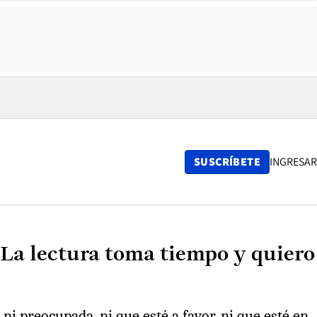
SUSCRÍBETE
INGRESAR
“La lectura toma tiempo y quiero
i preocupada, ni que esté a favor, ni que esté en