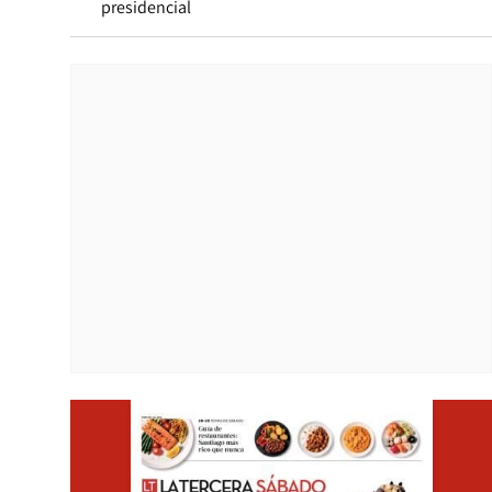
presidencial
Opens i