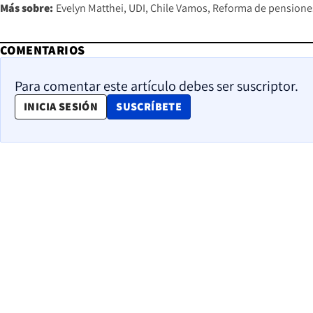
Más sobre:
Evelyn Matthei
UDI
Chile Vamos
Reforma de pensione
COMENTARIOS
Para comentar este artículo debes ser suscriptor.
OPENS IN NEW WINDOW
INICIA SESIÓN
SUSCRÍBETE