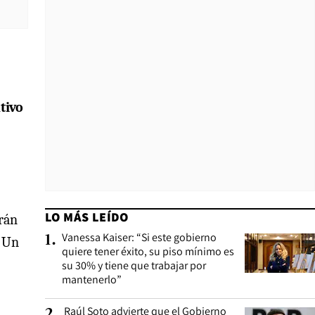
tivo
LO MÁS LEÍDO
erán
Vanessa Kaiser: “Si este gobierno
1
.
Un
quiere tener éxito, su piso mínimo es
su 30% y tiene que trabajar por
mantenerlo”
Raúl Soto advierte que el Gobierno
2
.