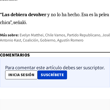
“Las debiera devolver
y no lo ha hecho. Esa es la pelea
chica”, señaló.
Más sobre:
Evelyn Matthei
Chile Vamos
Partido Republicano
José
Antonio Kast
Coalición
Gobierno
Agustín Romero
COMENTARIOS
Para comentar este artículo debes ser suscriptor.
OPENS IN NEW WINDOW
INICIA SESIÓN
SUSCRÍBETE