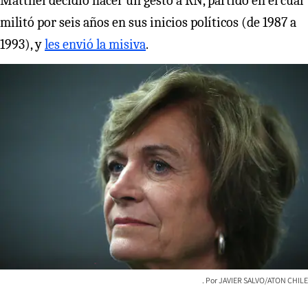
Matthei decidió hacer un gesto a RN, partido en el cual
militó por seis años en sus inicios políticos (de 1987 a
1993), y
les envió la misiva
.
JAVIER SALVO/ATON CHILE