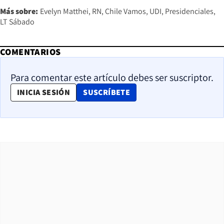
Más sobre:
Evelyn Matthei
RN
Chile Vamos
UDI
Presidenciales
LT Sábado
COMENTARIOS
Para comentar este artículo debes ser suscriptor.
OPENS IN NEW WINDOW
INICIA SESIÓN
SUSCRÍBETE