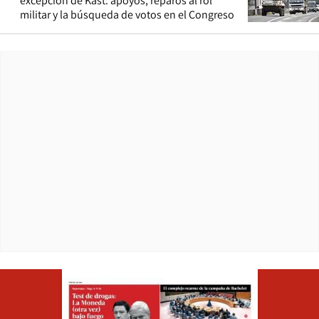
excepción de Kast: apoyos, reparos al rol
militar y la búsqueda de votos en el Congreso
Opens in ne