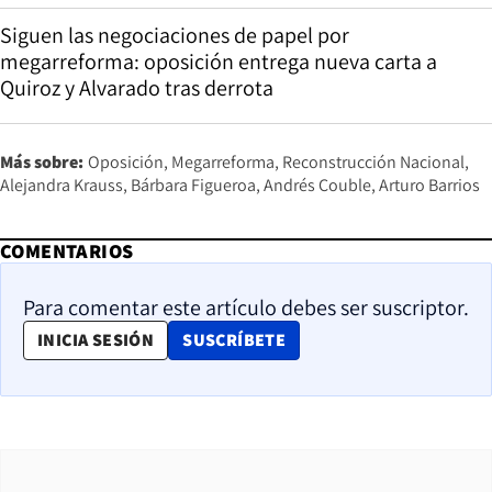
Siguen las negociaciones de papel por
megarreforma: oposición entrega nueva carta a
Quiroz y Alvarado tras derrota
Más sobre:
Oposición
Megarreforma
Reconstrucción Nacional
Alejandra Krauss
Bárbara Figueroa
Andrés Couble
Arturo Barrios
COMENTARIOS
Para comentar este artículo debes ser suscriptor.
OPENS IN NEW WINDOW
INICIA SESIÓN
SUSCRÍBETE