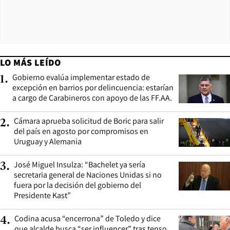
LO MÁS LEÍDO
Gobierno evalúa implementar estado de
1
.
excepción en barrios por delincuencia: estarían
a cargo de Carabineros con apoyo de las FF.AA.
Cámara aprueba solicitud de Boric para salir
2
.
del país en agosto por compromisos en
Uruguay y Alemania
José Miguel Insulza: “Bachelet ya sería
3
.
secretaria general de Naciones Unidas si no
fuera por la decisión del gobierno del
Presidente Kast”
Codina acusa “encerrona” de Toledo y dice
4
.
que alcalde busca “ser influencer” tras tenso