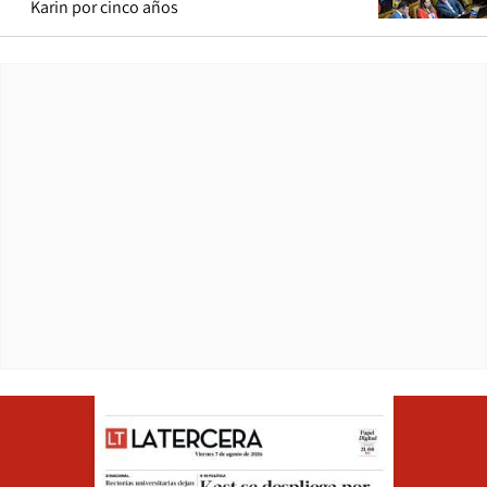
Karin por cinco años
Opens in ne