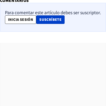
COMENTARIOS
Para comentar este artículo debes ser suscriptor.
OPENS IN NEW WINDOW
INICIA SESIÓN
SUSCRÍBETE