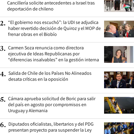
Cancillería solicite antecedentes a Israel tras
deportación de chileno
“El gobierno nos escuchó”: la UDI se adjudica
2
.
haber revertido decisión de Quiroz y el MOP de
frenar obras en el Biobío
Carmen Soza renuncia como directora
3
.
ejecutiva de Ideas Republicanas por
“diferencias insalvables” en la gestión interna
Salida de Chile de los Países No Alineados
4
.
desata críticas en la oposición
Cámara aprueba solicitud de Boric para salir
5
.
del país en agosto por compromisos en
Uruguay y Alemania
Diputados oficialistas, libertarios y del PDG
6
.
presentan proyecto para suspender la Ley