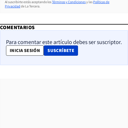
Al suscribirte estás aceptando los
Términos y Condiciones
y las
Políticas de
Privacidad
de La Tercera.
COMENTARIOS
Para comentar este artículo debes ser suscriptor.
OPENS IN NEW WINDOW
INICIA SESIÓN
SUSCRÍBETE