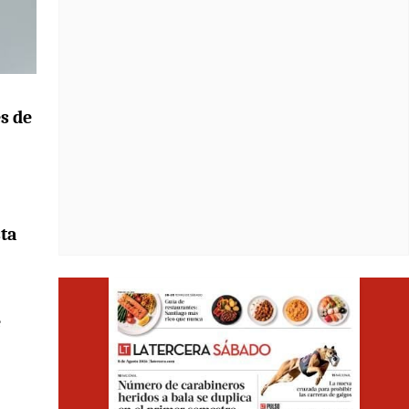
s de
sta
Opens i
e