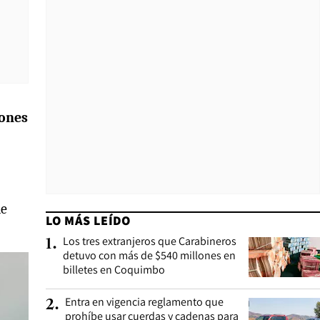
iones
de
LO MÁS LEÍDO
Los tres extranjeros que Carabineros
1
.
detuvo con más de $540 millones en
billetes en Coquimbo
Entra en vigencia reglamento que
2
.
prohíbe usar cuerdas y cadenas para