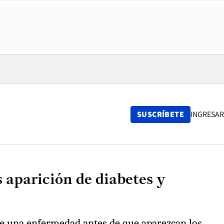
SUSCRÍBETE
INGRESAR
s aparición de diabetes y
lle una enfermedad antes de que aparezcan los