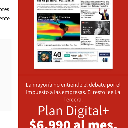
tores
mente
La mayoría no entiende el debate por el
impuesto a las empresas. El resto lee La
Tercera.
Plan Digital+
$6.990 al mes,