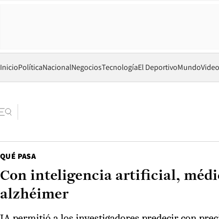
Inicio
Política
Nacional
Negocios
Tecnología
El Deportivo
Mundo
Vide
QUÉ PASA
Con inteligencia artificial, méd
alzhéimer
IA permitió a los investigadores predecir con pre