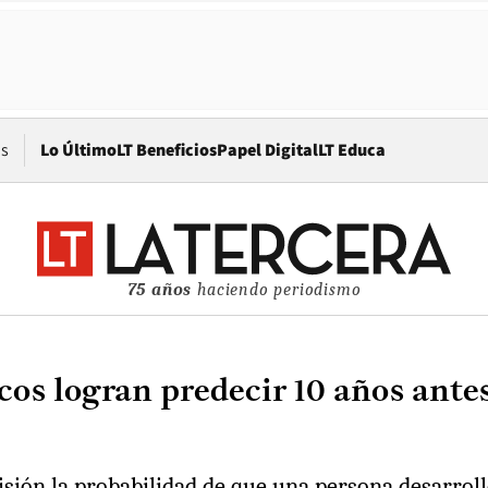
Opens in new window
os
Lo Último
LT Beneficios
Papel Digital
LT Educa
75 años
haciendo periodismo
icos logran predecir 10 años ante
cisión la probabilidad de que una persona desarro