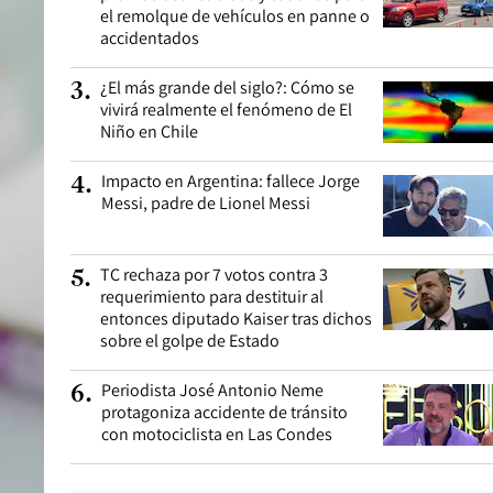
el remolque de vehículos en panne o
accidentados
¿El más grande del siglo?: Cómo se
3
.
vivirá realmente el fenómeno de El
Niño en Chile
Impacto en Argentina: fallece Jorge
4
.
Messi, padre de Lionel Messi
TC rechaza por 7 votos contra 3
5
.
requerimiento para destituir al
entonces diputado Kaiser tras dichos
sobre el golpe de Estado
Periodista José Antonio Neme
6
.
protagoniza accidente de tránsito
con motociclista en Las Condes