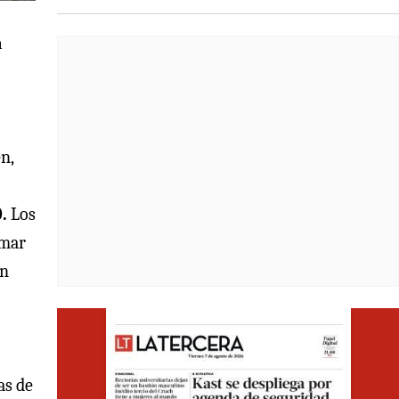
a
n,
.
Los
imar
on
Opens i
as de