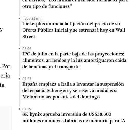
en barrios: “Los militares han sido formados para
otro tipo de funciones”
hace 31 min
Ticketplus anuncia la fijación del precio de su
 y
Oferta Pública Inicial y se estrenará hoy en Wall
Street
08:06
IPC de julio en la parte baja de las proyecciones:
alimentos, arriendos y la luz amortiguaron caída
.
Por
de bencinas y el transporte
iería
07:27
ta,
España emplaza a Italia a levantar la suspensión
del espacio Schengen y se reserva medidas si
Meloni no acepta antes del domingo
07:15
SK hynix aprueba inversión de US$38.300
millones en nuevas fábricas de memoria para IA