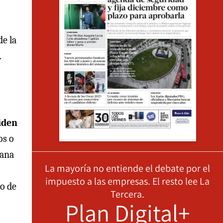
de la
.
iden
os o
bana
La mayoría no entiende el debate por el
impuesto a las empresas. El resto lee La
o de
Tercera.
Plan Digital+