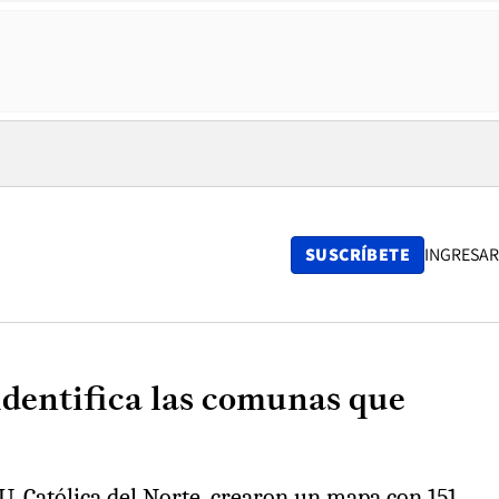
SUSCRÍBETE
INGRESAR
identifica las comunas que
 U. Católica del Norte, crearon un mapa con 151