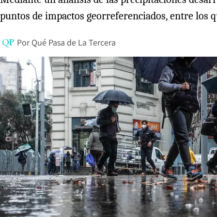
puntos de impactos georreferenciados, entre los q
Por
Qué Pasa de La Tercera