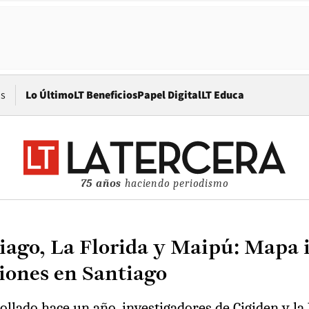
Opens in new window
os
Lo Último
LT Beneficios
Papel Digital
LT Educa
75 años
haciendo periodismo
tiago, La Florida y Maipú: Mapa 
iones en Santiago
ollado hace un año, investigadores de Cigiden y la