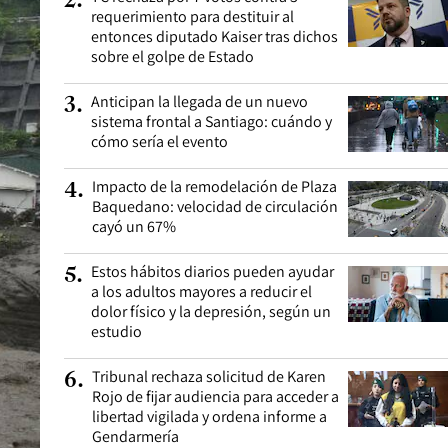
2
.
requerimiento para destituir al
entonces diputado Kaiser tras dichos
sobre el golpe de Estado
Anticipan la llegada de un nuevo
3
.
sistema frontal a Santiago: cuándo y
cómo sería el evento
Impacto de la remodelación de Plaza
4
.
Baquedano: velocidad de circulación
cayó un 67%
Estos hábitos diarios pueden ayudar
5
.
a los adultos mayores a reducir el
dolor físico y la depresión, según un
estudio
Tribunal rechaza solicitud de Karen
6
.
Rojo de fijar audiencia para acceder a
libertad vigilada y ordena informe a
Gendarmería