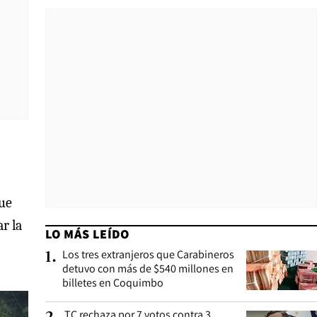
ue
r la
LO MÁS LEÍDO
Los tres extranjeros que Carabineros
1
.
detuvo con más de $540 millones en
billetes en Coquimbo
TC rechaza por 7 votos contra 3