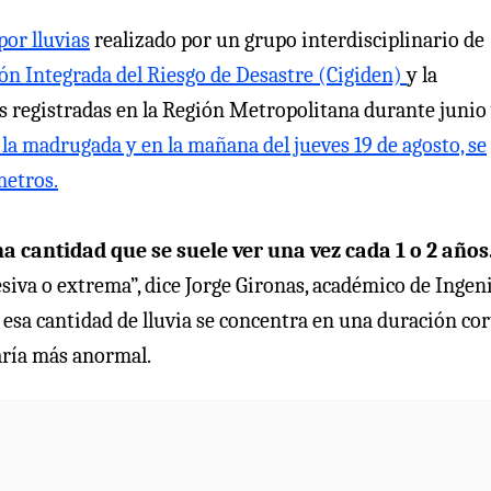
or lluvias
realizado por un grupo interdisciplinario de
ión Integrada del Riesgo de Desastre (Cigiden)
y la
es registradas en la Región Metropolitana durante junio
la madrugada y en la mañana del jueves 19 de agosto, se
metros.
a cantidad que se suele ver una vez cada 1 o 2 años
esiva o extrema”, dice Jorge Gironas, académico de Ingen
i esa cantidad de lluvia se concentra en una duración cor
aría más anormal.