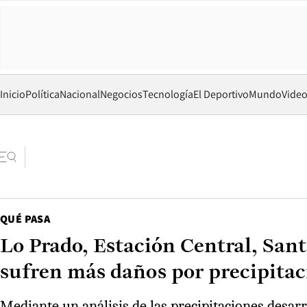
Inicio
Política
Nacional
Negocios
Tecnología
El Deportivo
Mundo
Vide
QUÉ PASA
Lo Prado, Estación Central, San
sufren más daños por precipitac
Mediante un análisis de las precipitaciones desarr