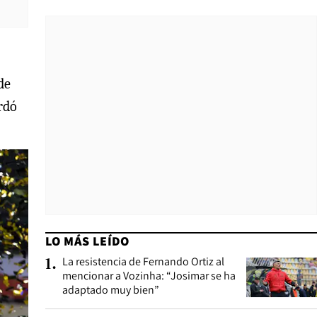
de
ordó
LO MÁS LEÍDO
La resistencia de Fernando Ortiz al
1
.
mencionar a Vozinha: “Josimar se ha
adaptado muy bien”