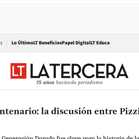
Opens in new window
os
Lo Último
LT Beneficios
Papel Digital
LT Educa
75 años
haciendo periodismo
tenario: la discusión entre Pizzi
a Generación Dorada fue clave para la historia de l