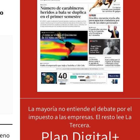
lo
La mayoría no entiende el debate por el
impuesto a las empresas. El resto lee La
Tercera.
Plan Digital+
leno