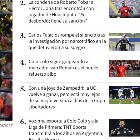
La condena de Roberto Tobar a
2
.
Héctor Jona tras encontrón con
jugador de Huachipato: “Se
desbordó; tiene su sanción”
Carlos Palacios rompe el silencio tras
3
.
la investigación por narcotráfico en la
que detuvieron a su suegro
Colo Colo sigue golpeando al
4
.
mercado: Iván Román es el nuevo
refuerzo albo
Con una joya de Zampedri: la UC
5
.
vuelve a ganar, pero está muy lejos
de su mejor versión a días de la Copa
Libertadores
Vozinha exporta a Colo Colo y a la
6
.
OSPORT
Liga de Primera: TNT Sports
transmitirá a los albos en Argentina,
Brasil y México