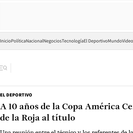
Inicio
Política
Nacional
Negocios
Tecnología
El Deportivo
Mundo
Vide
EL DEPORTIVO
A 10 años de la Copa América Cen
de la Roja al título
Una reunión entre el técnico y los referentes de l