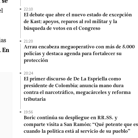
 se
22:10
el
El debate que abre el nuevo estado de excepción
de Kast: apoyos, reparos al rol militar y la
búsqueda de votos en el Congreso
ias
21:20
Arrau encabeza megaoperativo con más de 5.000
.
En
policías y destaca agenda para fortalecer su
protección
20:24
El primer discurso de De La Espriella como
presidente de Colombia: anuncia mano dura
contra el narcotráfico, megacárceles y reforma
tributaria
19:56
Boric continúa su despliegue en RR.SS. y
comparte visita a San Ramón: “Qué potente que es
cuando la política está al servicio de su pueblo”