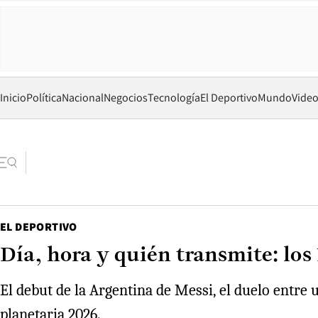
Inicio
Política
Nacional
Negocios
Tecnología
El Deportivo
Mundo
Vide
EL DEPORTIVO
Día, hora y quién transmite: los
El debut de la Argentina de Messi, el duelo entre
planetaria 2026.