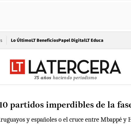
Opens in new window
os
Lo Último
LT Beneficios
Papel Digital
LT Educa
75 años
haciendo periodismo
 10 partidos imperdibles de la fa
 uruguayos y españoles o el cruce entre Mbappé y H