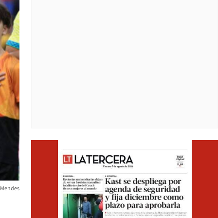
Opens i
 Mendes