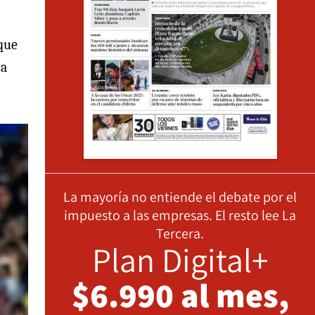
nque
ta
La mayoría no entiende el debate por el
impuesto a las empresas. El resto lee La
Tercera.
Plan Digital+
$6.990 al mes,