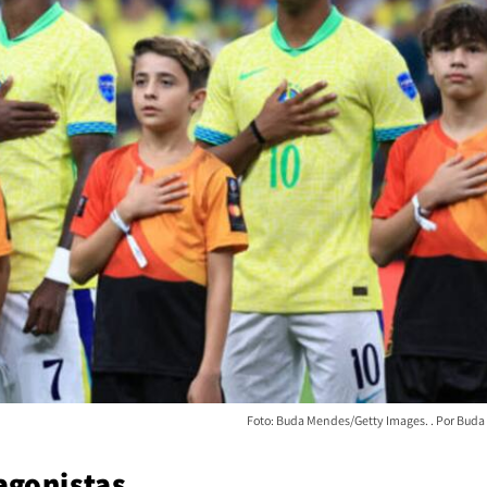
Foto: Buda Mendes/Getty Images.
Buda
agonistas