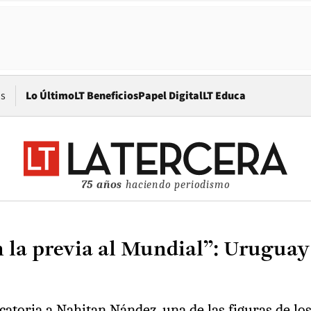
Opens in new window
os
Lo Último
LT Beneficios
Papel Digital
LT Educa
75 años
haciendo periodismo
 la previa al Mundial”: Uruguay 
ocatoria a Nahitan Nández, una de las figuras de lo