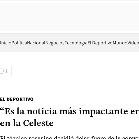
Inicio
Política
Nacional
Negocios
Tecnología
El Deportivo
Mundo
Vide
EL DEPORTIVO
“Es la noticia más impactante en
en la Celeste
El técnico rosarino decidió dejar fuera de la conv