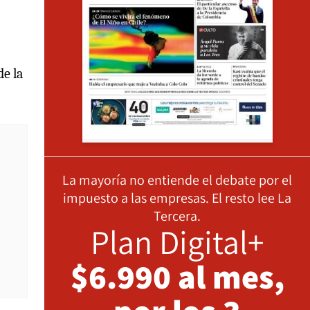
de la
La mayoría no entiende el debate por el
impuesto a las empresas. El resto lee La
Tercera.
Plan Digital+
$6.990 al mes,