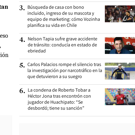
tan
Búsqueda de casa con bono
3
.
incluido, ingreso de su mascota y
equipo de marketing: cómo Vozinha
planifica su vida en Chile
ceso
Nelson Tapia sufre grave accidente
4
.
de tránsito: conducía en estado de
,
ebriedad
ción
Carlos Palacios rompe el silencio tras
5
.
la investigación por narcotráfico en la
que detuvieron a su suegro
La condena de Roberto Tobar a
6
.
Héctor Jona tras encontrón con
jugador de Huachipato: “Se
desbordó; tiene su sanción”