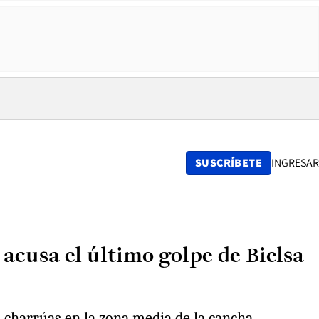
SUSCRÍBETE
INGRESAR
acusa el último golpe de Bielsa
s charrúas en la zona media de la cancha.