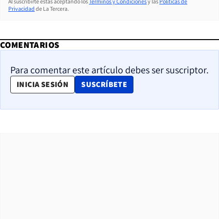
Al suscribirte estás aceptando los
Términos y Condiciones
y las
Políticas de
Privacidad
de La Tercera.
COMENTARIOS
Para comentar este artículo debes ser suscriptor.
OPENS IN NEW WINDOW
INICIA SESIÓN
SUSCRÍBETE