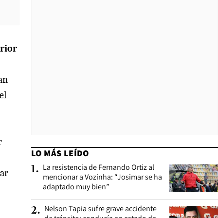
rior
an
el
r
LO MÁS LEÍDO
La resistencia de Fernando Ortiz al
1
.
iar
mencionar a Vozinha: “Josimar se ha
adaptado muy bien”
Nelson Tapia sufre grave accidente
2
.