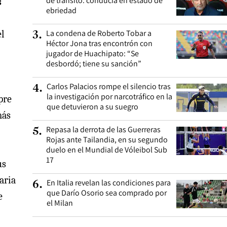
de tránsito: conducía en estado de
s
ebriedad
La condena de Roberto Tobar a
l
3
.
Héctor Jona tras encontrón con
jugador de Huachipato: “Se
desbordó; tiene su sanción”
Carlos Palacios rompe el silencio tras
4
.
la investigación por narcotráfico en la
pre
que detuvieron a su suegro
más
Repasa la derrota de las Guerreras
5
.
Rojas ante Tailandia, en su segundo
duelo en el Mundial de Vóleibol Sub
17
us
aria
En Italia revelan las condiciones para
6
.
que Darío Osorio sea comprado por
e
el Milan