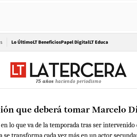
Opens in new window
os
Lo Último
LT Beneficios
Papel Digital
LT Educa
75 años
haciendo periodismo
ecisión que deberá tomar Marcelo 
 en lo que va de la temporada tras ser intervenido 
sta se transforma cada vez más en un actor secundar