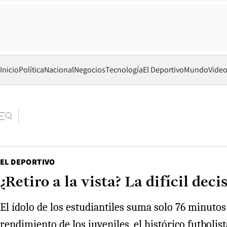
Inicio
Política
Nacional
Negocios
Tecnología
El Deportivo
Mundo
Vide
EL DEPORTIVO
¿Retiro a la vista? La difícil d
El ídolo de los estudiantiles suma solo 76 minutos
rendimiento de los juveniles, el histórico futboli