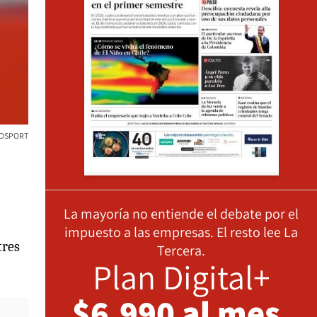
OSPORT
La mayoría no entiende el debate por el
impuesto a las empresas. El resto lee La
tres
Tercera.
Plan Digital+
$6.990 al mes,