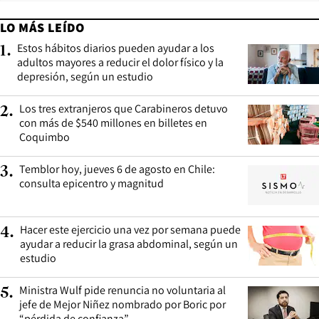
LO MÁS LEÍDO
Estos hábitos diarios pueden ayudar a los
1
.
adultos mayores a reducir el dolor físico y la
depresión, según un estudio
Los tres extranjeros que Carabineros detuvo
2
.
con más de $540 millones en billetes en
Coquimbo
Temblor hoy, jueves 6 de agosto en Chile:
3
.
consulta epicentro y magnitud
Hacer este ejercicio una vez por semana puede
4
.
ayudar a reducir la grasa abdominal, según un
estudio
Ministra Wulf pide renuncia no voluntaria al
5
.
jefe de Mejor Niñez nombrado por Boric por
“pérdida de confianza”