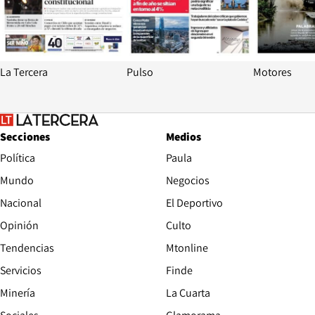
La Tercera
Pulso
Motores
Secciones
Medios
Política
Paula
Mundo
Negocios
Nacional
El Deportivo
Opinión
Culto
Tendencias
Mtonline
Servicios
Finde
Opens in new window
Minería
La Cuarta
Opens in new wind