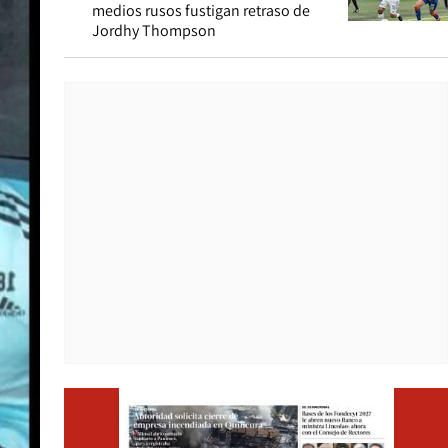
medios rusos fustigan retraso de
Jordhy Thompson
Opens i