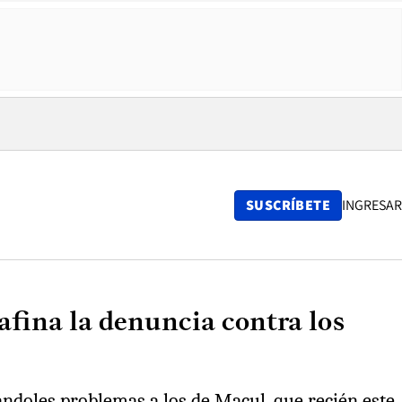
SUSCRÍBETE
INGRESAR
afina la denuncia contra los
ándoles problemas a los de Macul, que recién este