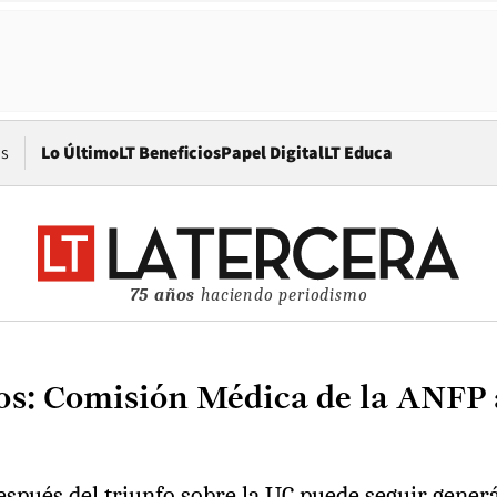
Opens in new window
os
Lo Último
LT Beneficios
Papel Digital
LT Educa
75 años
haciendo periodismo
tos: Comisión Médica de la ANFP 
después del triunfo sobre la UC puede seguir gener