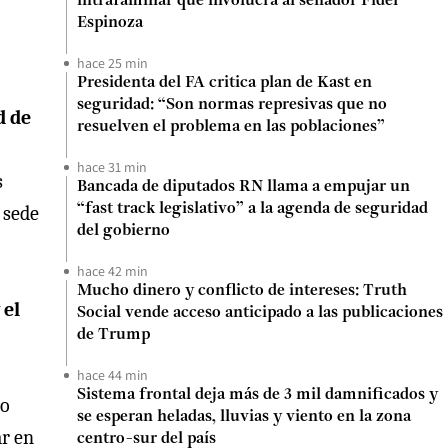
intrafamiliar que involucra al senador Fidel
Espinoza
hace 25 min
Presidenta del FA critica plan de Kast en
seguridad: “Son normas represivas que no
d de
resuelven el problema en las poblaciones”
hace 31 min
s
Bancada de diputados RN llama a empujar un
“fast track legislativo” a la agenda de seguridad
 sede
del gobierno
hace 42 min
Mucho dinero y conflicto de intereses: Truth
 el
Social vende acceso anticipado a las publicaciones
de Trump
hace 44 min
Sistema frontal deja más de 3 mil damnificados y
lo
se esperan heladas, lluvias y viento en la zona
ar en
centro-sur del país