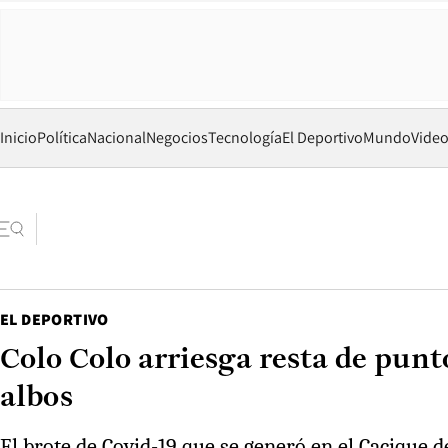
Inicio
Política
Nacional
Negocios
Tecnología
El Deportivo
Mundo
Vide
EL DEPORTIVO
Colo Colo arriesga resta de pun
albos
El brote de Covid-19 que se generó en el Cacique 