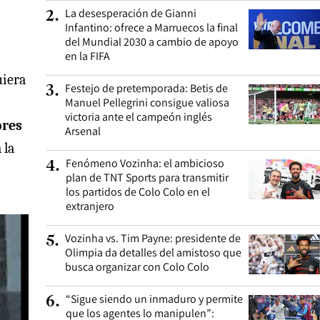
La desesperación de Gianni
2
.
Infantino: ofrece a Marruecos la final
del Mundial 2030 a cambio de apoyo
en la FIFA
uiera
Festejo de pretemporada: Betis de
3
.
Manuel Pellegrini consigue valiosa
victoria ante el campeón inglés
ores
Arsenal
 la
Fenómeno Vozinha: el ambicioso
4
.
plan de TNT Sports para transmitir
los partidos de Colo Colo en el
extranjero
Vozinha vs. Tim Payne: presidente de
5
.
Olimpia da detalles del amistoso que
busca organizar con Colo Colo
“Sigue siendo un inmaduro y permite
6
.
que los agentes lo manipulen”: