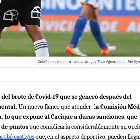
Colo Colo se expone a nuevos castigos (Foto: Agenciauno)
Byr
del brote de Covid-19 que se generó después del
mental.
Un nuevo flanco que atender: l
a Comisión Méd
a, lo que expone al Cacique a duras sanciones, que
 de puntos
que complicaría considerablemente su opci
probó castigos
que, en el aspecto deportivo, pueden llega