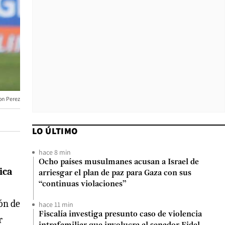
on Perez
LO ÚLTIMO
hace 8 min
Ocho países musulmanes acusan a Israel de
ica
arriesgar el plan de paz para Gaza con sus
“continuas violaciones”
ón de
hace 11 min
Fiscalía investiga presunto caso de violencia
r