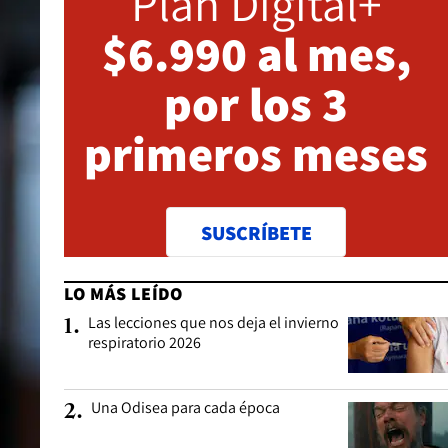
Plan Digital+
$6.990 al mes,
por los 3
primeros meses
SUSCRÍBETE
LO MÁS LEÍDO
Las lecciones que nos deja el invierno
1
.
respiratorio 2026
Una Odisea para cada época
2
.