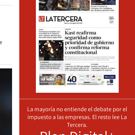
e
La mayoría no entiende el debate por el
impuesto a las empresas. El resto lee La
Tercera.