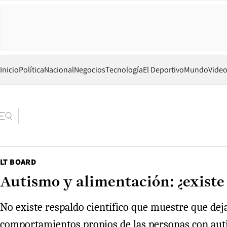
Inicio
Política
Nacional
Negocios
Tecnología
El Deportivo
Mundo
Vide
LT BOARD
Autismo y alimentación: ¿existe
No existe respaldo científico que muestre que de
comportamientos propios de las personas con auti