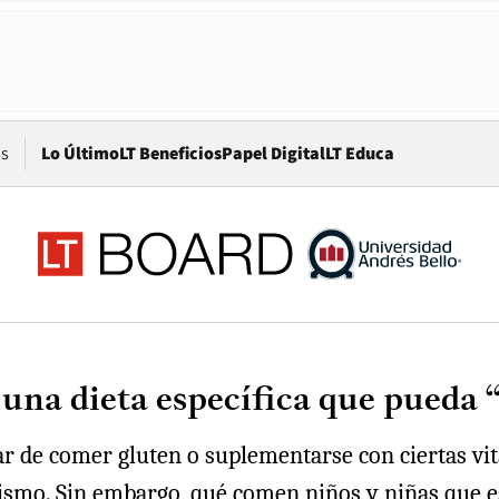
Opens in new window
os
Lo Último
LT Beneficios
Papel Digital
LT Educa
 una dieta específica que pueda 
jar de comer gluten o suplementarse con ciertas v
smo. Sin embargo, qué comen niños y niñas que est