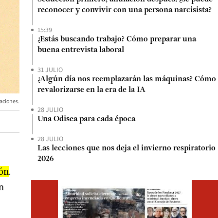
reconocer y convivir con una persona narcisista?
15:39
¿Estás buscando trabajo? Cómo preparar una
buena entrevista laboral
31 JULIO
¿Algún día nos reemplazarán las máquinas? Cómo
revalorizarse en la era de la IA
aciones.
28 JULIO
Una Odisea para cada época
28 JULIO
Las lecciones que nos deja el invierno respiratorio
2026
ión
.
Opens i
in