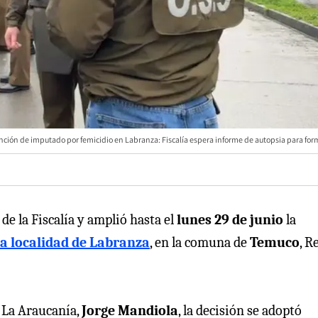
ción de imputado por femicidio en Labranza: Fiscalía espera informe de autopsia para form
 de la Fiscalía y amplió hasta el
lunes 29 de junio
la
la localidad de Labranza
, en la comuna de
Temuco
, R
e La Araucanía,
Jorge Mandiola
, la decisión se adoptó