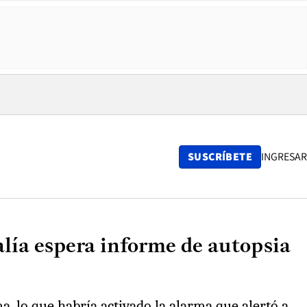
SUSCRÍBETE
INGRESAR
lía espera informe de autopsia
a, lo que habría activado la alarma que alertó a