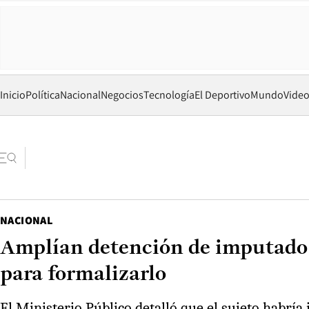
Inicio
Política
Nacional
Negocios
Tecnología
El Deportivo
Mundo
Vide
NACIONAL
Amplían detención de imputado p
para formalizarlo
El Ministerio Público detalló que el sujeto habría 