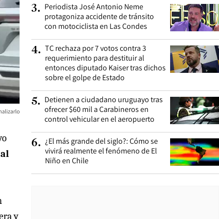
Periodista José Antonio Neme
3
.
protagoniza accidente de tránsito
con motociclista en Las Condes
TC rechaza por 7 votos contra 3
4
.
requerimiento para destituir al
entonces diputado Kaiser tras dichos
sobre el golpe de Estado
Detienen a ciudadano uruguayo tras
5
.
ofrecer $60 mil a Carabineros en
alizarlo
control vehicular en el aeropuerto
vo
¿El más grande del siglo?: Cómo se
6
.
vivirá realmente el fenómeno de El
al
Niño en Chile
n
era y