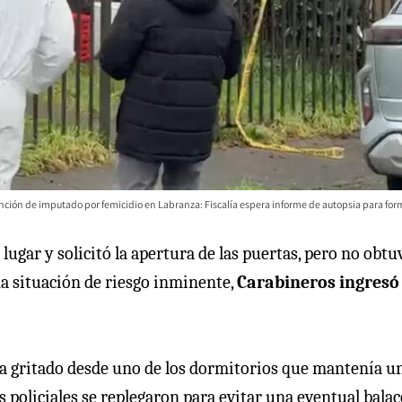
ción de imputado por femicidio en Labranza: Fiscalía espera informe de autopsia para form
lugar y solicitó la apertura de las puertas, pero no obtu
na situación de riesgo inminente,
Carabineros ingresó 
ría gritado desde uno de los dormitorios que mantenía u
s policiales se replegaron para evitar una eventual balac