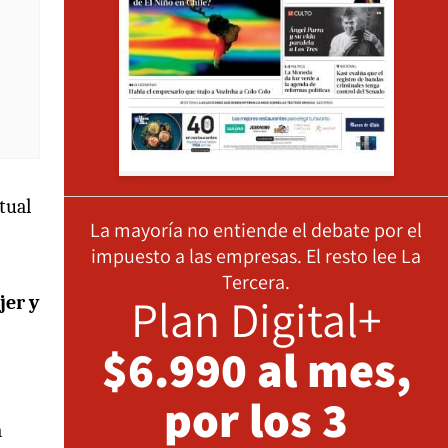
tual
La mayoría no entiende el debate por el
impuesto a las empresas. El resto lee La
Tercera.
Plan Digital+
jer y
$6.990 al mes,
por los 3
a