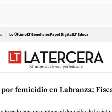
Opens in new window
os
Lo Último
LT Beneficios
Papel Digital
LT Educa
75 años
haciendo periodismo
or femicidio en Labranza: Fisca
ingresado por una ventana al domicilio de la víctim