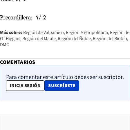
Precordillera: -4/-2
Más sobre:
Región de Valparaíso
Región Metropolitana
Región de
O´Higgins
Región del Maule
Región del Ñuble
Región del Biobío
DMC
COMENTARIOS
Para comentar este artículo debes ser suscriptor.
OPENS IN NEW WINDOW
INICIA SESIÓN
SUSCRÍBETE