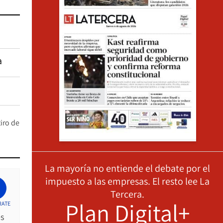
a
iro de
La mayoría no entiende el debate por el
impuesto a las empresas. El resto lee La
Tercera.
Plan Digital+
RATE
es