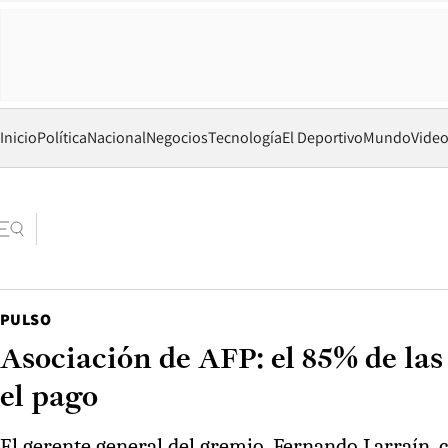
Inicio
Política
Nacional
Negocios
Tecnología
El Deportivo
Mundo
Vide
PULSO
Asociación de AFP: el 85% de las
el pago
El gerente general del gremio, Fernando Larraín, 