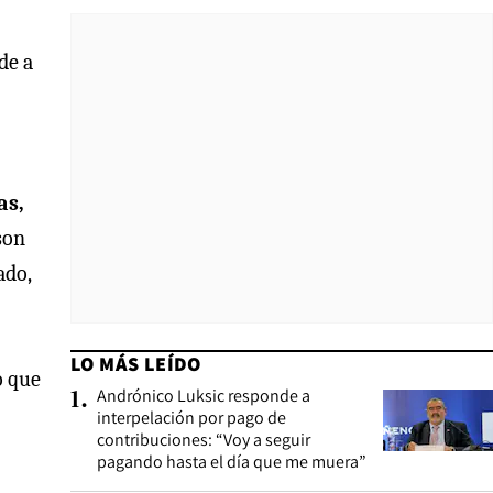
de a
as,
son
ado,
LO MÁS LEÍDO
ó que
Andrónico Luksic responde a
1
.
interpelación por pago de
contribuciones: “Voy a seguir
pagando hasta el día que me muera”