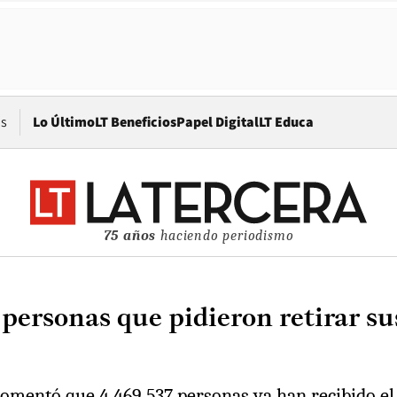
Opens in new window
os
Lo Último
LT Beneficios
Papel Digital
LT Educa
75 años
haciendo periodismo
 personas que pidieron retirar su
comentó que 4.469.537 personas ya han recibido el