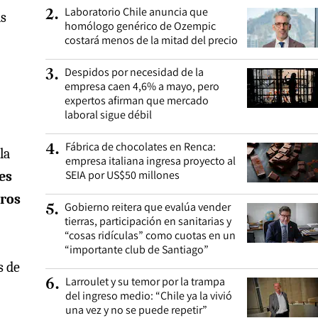
Laboratorio Chile anuncia que
2
.
as
homólogo genérico de Ozempic
costará menos de la mitad del precio
Despidos por necesidad de la
3
.
empresa caen 4,6% a mayo, pero
expertos afirman que mercado
laboral sigue débil
Fábrica de chocolates en Renca:
4
.
la
empresa italiana ingresa proyecto al
SEIA por US$50 millones
es
rros
Gobierno reitera que evalúa vender
5
.
tierras, participación en sanitarias y
“cosas ridículas” como cuotas en un
“importante club de Santiago”
s de
Larroulet y su temor por la trampa
6
.
del ingreso medio: “Chile ya la vivió
una vez y no se puede repetir”