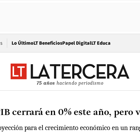
Opens in new window
os
Lo Último
LT Beneficios
Papel Digital
LT Educa
75 años
haciendo periodismo
IB cerrará en 0% este año, pero 
oyección para el crecimiento económico en un rang