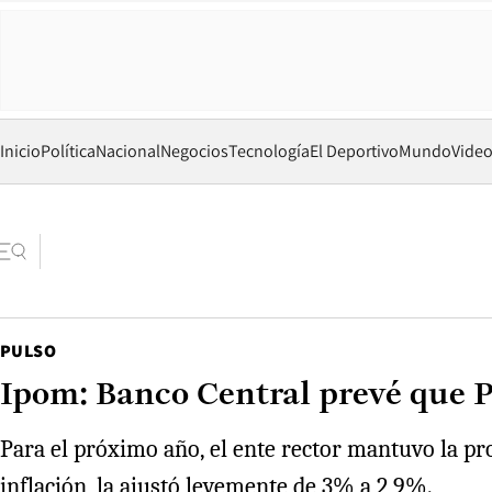
Inicio
Política
Nacional
Negocios
Tecnología
El Deportivo
Mundo
Vide
PULSO
Ipom: Banco Central prevé que P
Para el próximo año, el ente rector mantuvo la pr
inflación, la ajustó levemente de 3% a 2,9%.