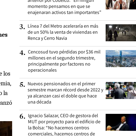
anterior por Codelco: “En ningún
momento pensamos en que se
enajenaran activos tan importantes”
Línea 7 del Metro aceleraría en más
3
.
de un 50% la venta de viviendas en
nes
Renca y Cerro Navia
Cencosud tuvo pérdidas por $36 mil
4
.
millones en el segundo trimestre,
principalmente por factores no
operacionales
e los
emia,
Nuevos pensionados en el primer
5
.
semestre marcan récord desde 2022 y
o la
ya alcanzan casi el doble que hace
una década
canzó
Ignacio Salazar, CEO de gestora del
6
.
MUT por proyecto para el edificio de
la Bolsa: “No hacemos centros
comerciales, hacemos centros de