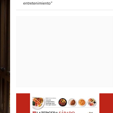
entretenimiento”
Opens i