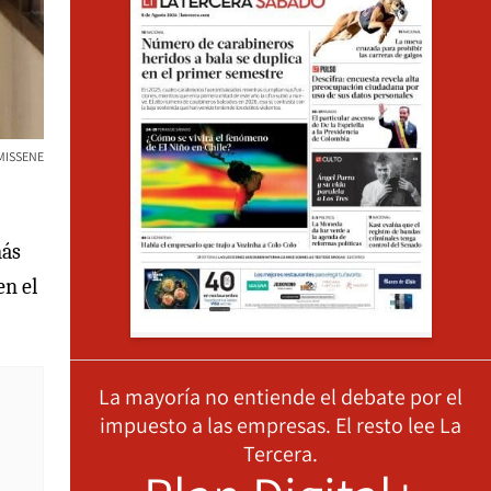
MISSENE
más
en el
La mayoría no entiende el debate por el
impuesto a las empresas. El resto lee La
Tercera.