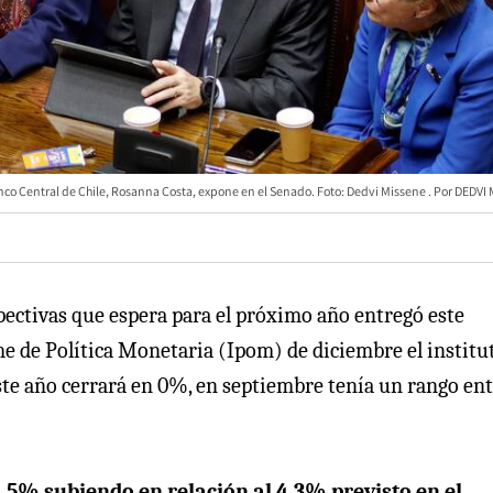
nco Central de Chile, Rosanna Costa, expone en el Senado. Foto: Dedvi Missene
DEDVI 
pectivas que espera para el próximo año entregó este
rme de Política Monetaria (Ipom) de diciembre el institu
ste año cerrará en 0%, en septiembre tenía un rango en
4,5% subiendo en relación al 4,3% previsto en el