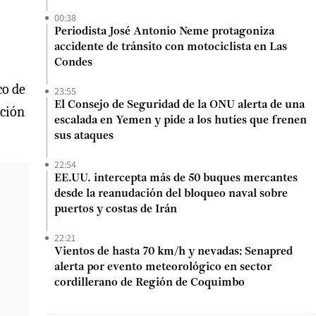
00:38
Periodista José Antonio Neme protagoniza
accidente de tránsito con motociclista en Las
Condes
co de
23:55
El Consejo de Seguridad de la ONU alerta de una
ación
escalada en Yemen y pide a los hutíes que frenen
sus ataques
22:54
EE.UU. intercepta más de 50 buques mercantes
desde la reanudación del bloqueo naval sobre
puertos y costas de Irán
22:21
Vientos de hasta 70 km/h y nevadas: Senapred
alerta por evento meteorológico en sector
cordillerano de Región de Coquimbo