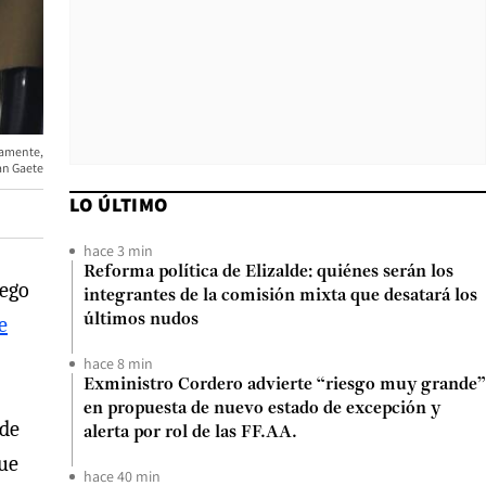
riamente,
an Gaete
LO ÚLTIMO
hace 3 min
Reforma política de Elizalde: quiénes serán los
uego
integrantes de la comisión mixta que desatará los
últimos nudos
e
hace 8 min
Exministro Cordero advierte “riesgo muy grande”
en propuesta de nuevo estado de excepción y
 de
alerta por rol de las FF.AA.
que
hace 40 min