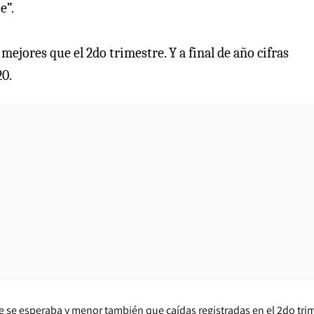
e”.
jores que el 2do trimestre. Y a final de año cifras
20.
 se esperaba y menor también que caídas registradas en el 2do trim