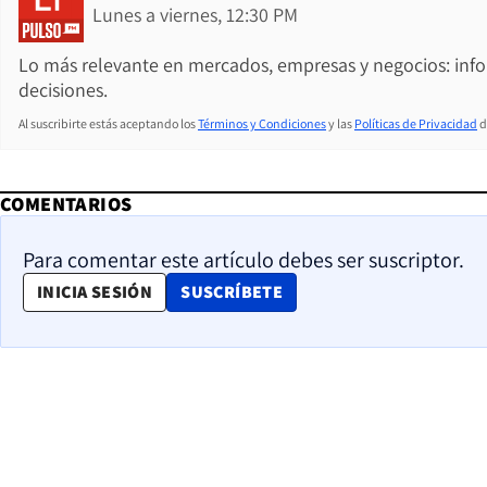
Lunes a viernes, 12:30 PM
Lo más relevante en mercados, empresas y negocios: inf
decisiones.
Al suscribirte estás aceptando los
Términos y Condiciones
y las
Políticas de Privacidad
d
COMENTARIOS
Para comentar este artículo debes ser suscriptor.
OPENS IN NEW WINDOW
INICIA SESIÓN
SUSCRÍBETE