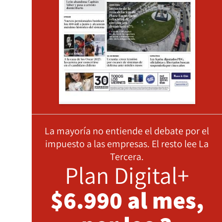
La mayoría no entiende el debate por el
impuesto a las empresas. El resto lee La
Tercera.
Plan Digital+
$6.990 al mes,