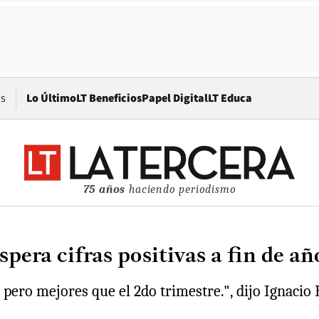
Opens in new window
os
Lo Último
LT Beneficios
Papel Digital
LT Educa
75 años
haciendo periodismo
spera cifras positivas a fin de a
ero mejores que el 2do trimestre.", dijo Ignacio 