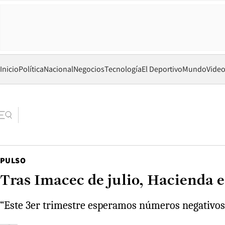
Inicio
Política
Nacional
Negocios
Tecnología
El Deportivo
Mundo
Vide
PULSO
Tras Imacec de julio, Hacienda e
“Este 3er trimestre esperamos números negativos p