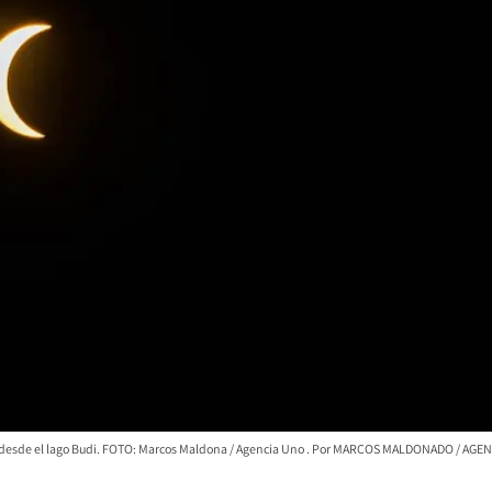
o desde el lago Budi. FOTO: Marcos Maldona / Agencia Uno
MARCOS MALDONADO / AGE