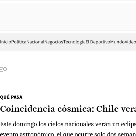
Inicio
Política
Nacional
Negocios
Tecnología
El Deportivo
Mundo
Vide
QUÉ PASA
Coincidencia cósmica: Chile ver
Este domingo los cielos nacionales verán un eclips
evento astronómico, el que ocurre solo dos semanas 