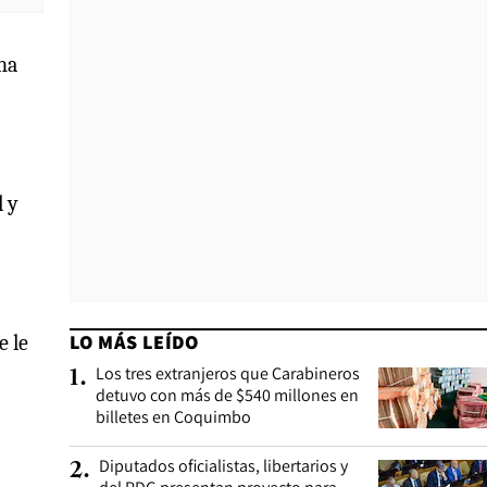
 ha
l y
LO MÁS LEÍDO
e le
Los tres extranjeros que Carabineros
1
.
detuvo con más de $540 millones en
billetes en Coquimbo
Diputados oficialistas, libertarios y
2
.