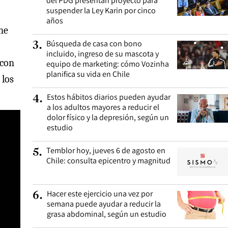
del PDG presentan proyecto para
suspender la Ley Karin por cinco
años
ne
Búsqueda de casa con bono
3
.
incluido, ingreso de su mascota y
 con
equipo de marketing: cómo Vozinha
planifica su vida en Chile
 los
Estos hábitos diarios pueden ayudar
4
.
a los adultos mayores a reducir el
dolor físico y la depresión, según un
estudio
Temblor hoy, jueves 6 de agosto en
5
.
Chile: consulta epicentro y magnitud
Hacer este ejercicio una vez por
6
.
semana puede ayudar a reducir la
grasa abdominal, según un estudio