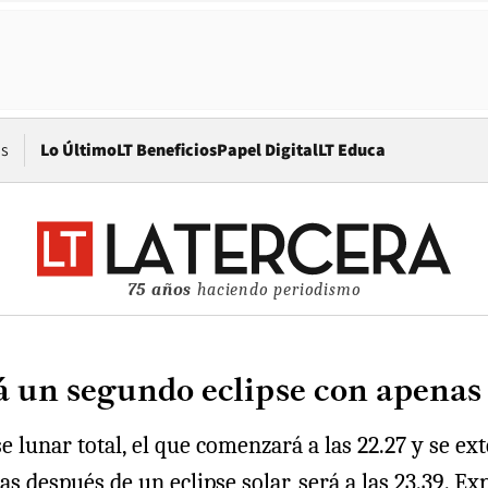
Opens in new window
os
Lo Último
LT Beneficios
Papel Digital
LT Educa
75 años
haciendo periodismo
á un segundo eclipse con apenas
e lunar total, el que comenzará a las 22.27 y se ex
después de un eclipse solar, será a las 23.39. Expe