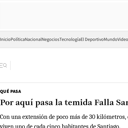
Inicio
Política
Nacional
Negocios
Tecnología
El Deportivo
Mundo
Vide
QUÉ PASA
Por aquí pasa la temida Falla 
Con una extensión de poco más de 30 kilómetros, c
viven uno de cada cinco habitantes de Santiago.