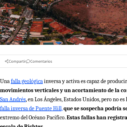
Compartir
Comentarios
Una
falla geológica
inversa y activa es capaz de produci
movimientos verticales y un acortamiento de la co
San Andrés
, en Los Ángeles, Estados Unidos, pero no es
falla inversa de Puente Hill,
que se sospecha podría s
extremo del Océano Pacífico.
Estas fallas han regist
escala de Richter.