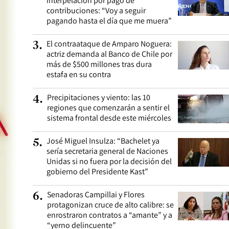
interpelación por pago de
contribuciones: “Voy a seguir
pagando hasta el día que me muera”
El contraataque de Amparo Noguera:
3
.
actriz demanda al Banco de Chile por
más de $500 millones tras dura
estafa en su contra
Precipitaciones y viento: las 10
4
.
regiones que comenzarán a sentir el
sistema frontal desde este miércoles
José Miguel Insulza: “Bachelet ya
5
.
sería secretaria general de Naciones
Unidas si no fuera por la decisión del
gobierno del Presidente Kast”
Senadoras Campillai y Flores
6
.
protagonizan cruce de alto calibre: se
enrostraron contratos a “amante” y a
“yerno delincuente”