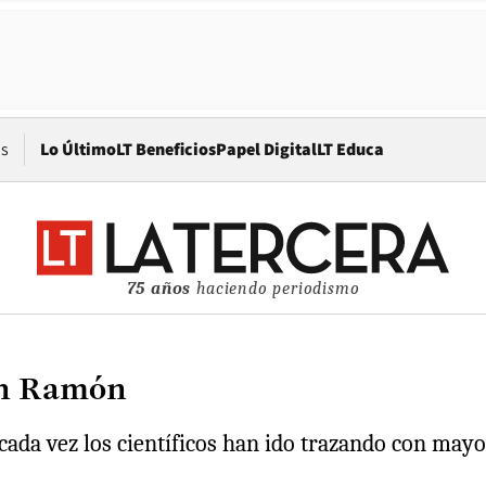
Opens in new window
os
Lo Último
LT Beneficios
Papel Digital
LT Educa
75 años
haciendo periodismo
San Ramón
ada vez los científicos han ido trazando con mayor