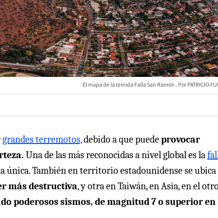
El mapa de la temida Falla San Ramón
PATRICIO FU
r
grandes terremotos,
debido a que puede
provocar
rteza.
Una de las más reconocidas a nivel global es la
fal
 la única. También en territorio estadounidense se ubica 
er más destructiva
, y otra en Taiwán, en Asia, en el otr
rado poderosos sismos, de magnitud 7 o superior en 