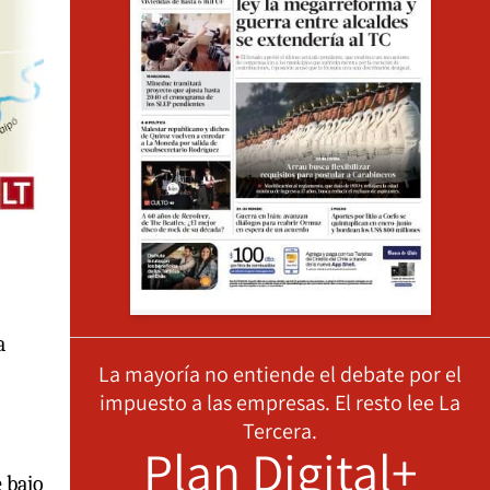
a
La mayoría no entiende el debate por el
impuesto a las empresas. El resto lee La
Tercera.
Plan Digital+
e bajo