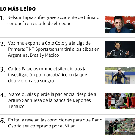
LO MÁS LEÍDO
Nelson Tapia sufre grave accidente de tránsito:
1
.
conducía en estado de ebriedad
Vozinha exporta a Colo Colo y a la Liga de
2
.
Primera: TNT Sports transmitirá a los albos en
Argentina, Brasil y México
Carlos Palacios rompe el silencio tras la
3
.
investigación por narcotráfico en la que
detuvieron a su suegro
Marcelo Salas pierde la paciencia: despide a
4
.
Arturo Sanhueza de la banca de Deportes
Temuco
En Italia revelan las condiciones para que Darío
5
.
Osorio sea comprado por el Milan