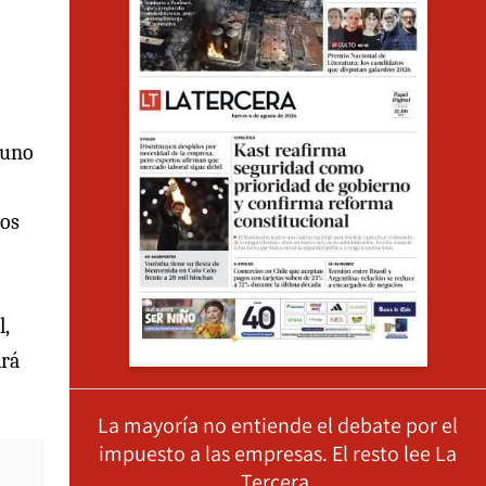
 uno
los
l,
ará
La mayoría no entiende el debate por el
impuesto a las empresas. El resto lee La
Tercera.