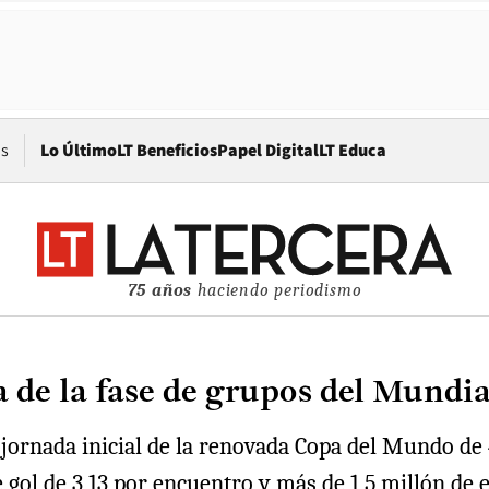
Opens in new window
os
Lo Último
LT Beneficios
Papel Digital
LT Educa
75 años
haciendo periodismo
a de la fase de grupos del Mundi
jornada inicial de la renovada Copa del Mundo de 4
 gol de 3,13 por encuentro y más de 1,5 millón de 