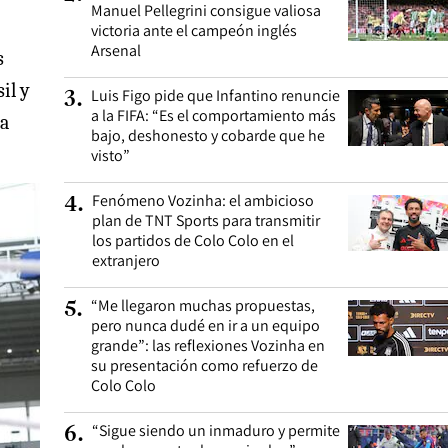
Manuel Pellegrini consigue valiosa
victoria ante el campeón inglés
Arsenal
s
il y
Luis Figo pide que Infantino renuncie
3
.
a la FIFA: “Es el comportamiento más
 a
bajo, deshonesto y cobarde que he
visto”
Fenómeno Vozinha: el ambicioso
4
.
plan de TNT Sports para transmitir
los partidos de Colo Colo en el
extranjero
“Me llegaron muchas propuestas,
5
.
pero nunca dudé en ir a un equipo
grande”: las reflexiones Vozinha en
su presentación como refuerzo de
Colo Colo
“Sigue siendo un inmaduro y permite
6
.