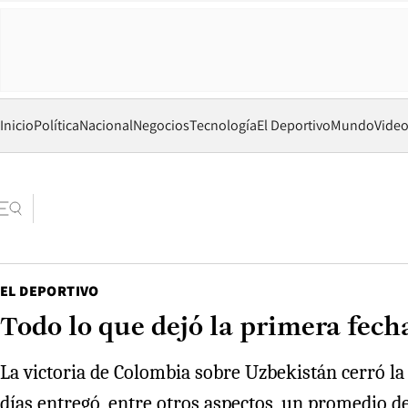
Inicio
Política
Nacional
Negocios
Tecnología
El Deportivo
Mundo
Vide
EL DEPORTIVO
Todo lo que dejó la primera fech
La victoria de Colombia sobre Uzbekistán cerró la 
días entregó, entre otros aspectos, un promedio de