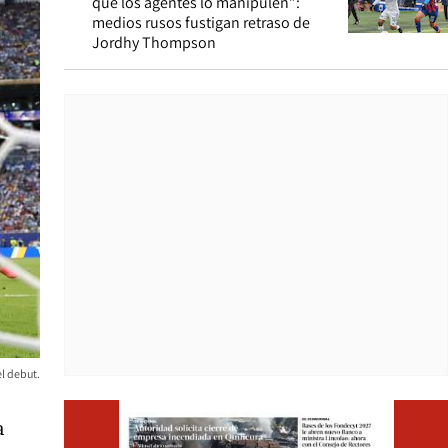
que los agentes lo manipulen”:
medios rusos fustigan retraso de
Jordhy Thompson
l debut.
Opens i
a