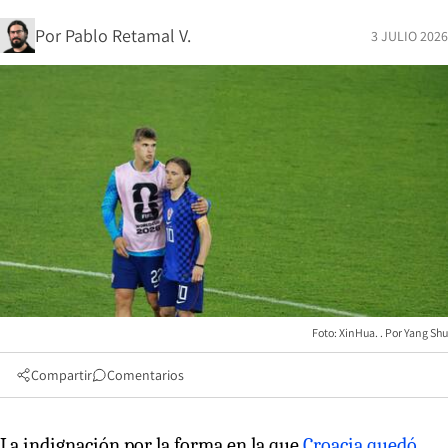
Por
Pablo Retamal V.
3 JULIO 2026
Foto: XinHua.
Yang Shu
Compartir
Comentarios
La indignación por la forma en la que
Croacia quedó