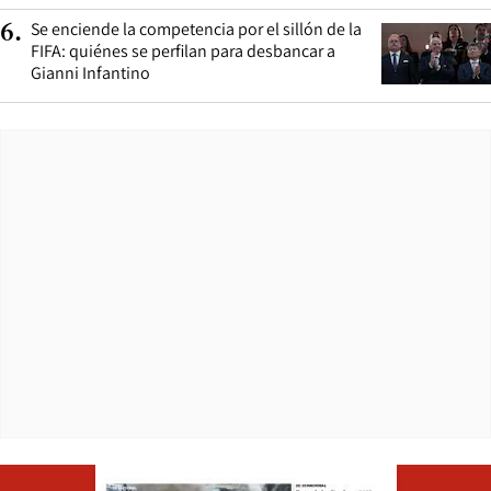
Se enciende la competencia por el sillón de la
6
.
FIFA: quiénes se perfilan para desbancar a
Gianni Infantino
Opens in ne