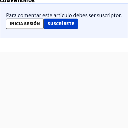
COMENTARIOS
Para comentar este artículo debes ser suscriptor.
OPENS IN NEW WINDOW
INICIA SESIÓN
SUSCRÍBETE