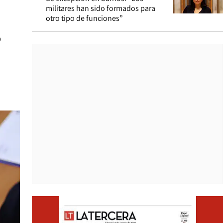
militares han sido formados para
otro tipo de funciones”
o
Opens i