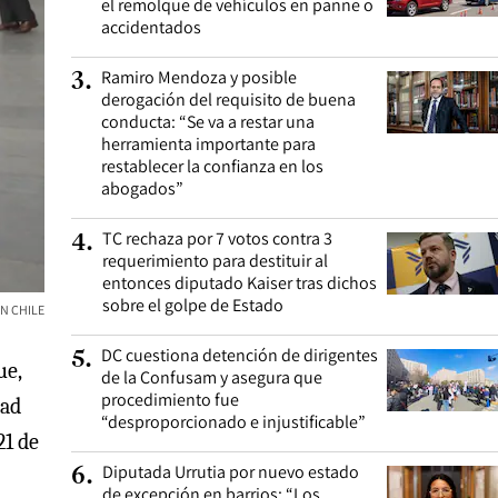
el remolque de vehículos en panne o
accidentados
Ramiro Mendoza y posible
3
.
derogación del requisito de buena
conducta: “Se va a restar una
herramienta importante para
restablecer la confianza en los
abogados”
TC rechaza por 7 votos contra 3
4
.
requerimiento para destituir al
entonces diputado Kaiser tras dichos
sobre el golpe de Estado
N CHILE
DC cuestiona detención de dirigentes
5
.
ue,
de la Confusam y asegura que
procedimiento fue
dad
“desproporcionado e injustificable”
21 de
Diputada Urrutia por nuevo estado
6
.
de excepción en barrios: “Los