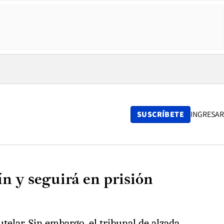
SUSCRÍBETE
INGRESAR
n y seguirá en prisión
telar. Sin embargo, el tribunal de alzada