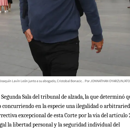
Joaquín Lavín León junto a su abogado, Cristobal Bonacic.
JONNATHAN OYARZUN/ATO
 Segunda Sala del tribunal de alzada, la que determinó q
o concurriendo en la especie una ilegalidad o arbitrarie
ectiva excepcional de esta Corte por la vía del artículo 
al la libertad personal y la seguridad individual del