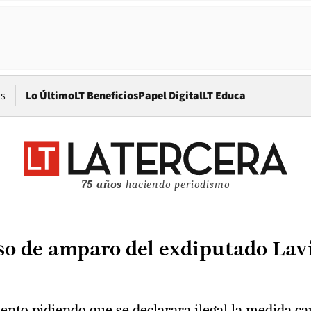
Opens in new window
os
Lo Último
LT Beneficios
Papel Digital
LT Educa
75 años
haciendo periodismo
so de amparo del exdiputado Laví
nto pidiendo que se declarara ilegal la medida cau