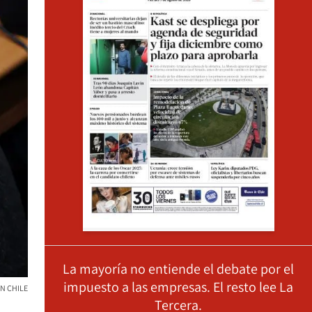
La mayoría no entiende el debate por el
impuesto a las empresas. El resto lee La
N CHILE
Tercera.