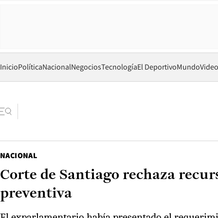
Inicio
Política
Nacional
Negocios
Tecnología
El Deportivo
Mundo
Vide
NACIONAL
Corte de Santiago rechaza recur
preventiva
El exparlamentario había presentado el requerimie