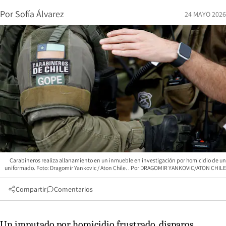
Por
Sofía Álvarez
24 MAYO 2026
Carabineros realiza allanamiento en un inmueble en investigación por homicidio de un
uniformado. Foto: Dragomir Yankovic / Aton Chile.
DRAGOMIR YANKOVIC/ATON CHILE
Compartir
Comentarios
Un imputado por homicidio frustrado, disparos